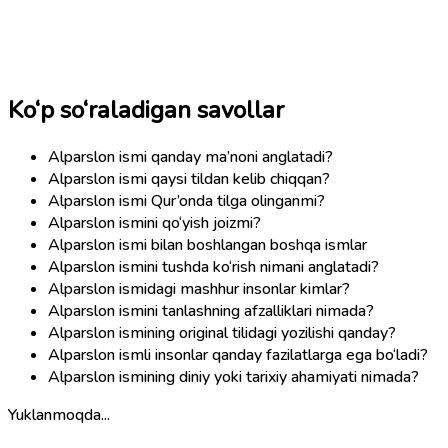
Ko‘p so‘raladigan savollar
Alparslon ismi qanday ma’noni anglatadi?
Alparslon ismi qaysi tildan kelib chiqqan?
Alparslon ismi Qur’onda tilga olinganmi?
Alparslon ismini qo‘yish joizmi?
Alparslon ismi bilan boshlangan boshqa ismlar
Alparslon ismini tushda ko‘rish nimani anglatadi?
Alparslon ismidagi mashhur insonlar kimlar?
Alparslon ismini tanlashning afzalliklari nimada?
Alparslon ismining original tilidagi yozilishi qanday?
Alparslon ismli insonlar qanday fazilatlarga ega bo‘ladi?
Alparslon ismining diniy yoki tarixiy ahamiyati nimada?
Yuklanmoqda...