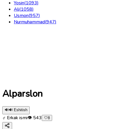
Yosin
(
1093
)
Ali
(
1058
)
Usmon
(
957
)
Nurmuhammad
(
947
)
Alparslon
🔊
🔊 Eshitish
♂ Erkak ismi
👁
543
🤍
8