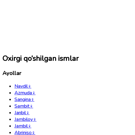
Oxirgi qo‘shilgan ismlar
Ayollar
Navdil
♀
Azmuda
♀
Sangina
♀
Sambit
♀
Janbil
♀
Jambiloy
♀
Jambil
♀
Abriniso
♀