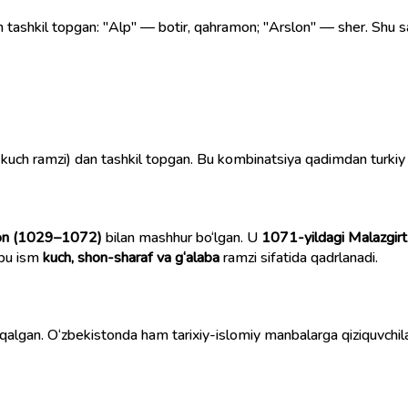
n tashkil topgan: "Alp" — botir, qahramon; "Arslon" — sher. Shu sa
 kuch ramzi) dan tashkil topgan. Bu kombinatsiya qadimdan turkiy 
on (1029–1072)
bilan mashhur bo‘lgan. U
1071-yildagi Malazgirt
 bu ism
kuch, shon-sharaf va g‘alaba
ramzi sifatida qadrlanadi.
qalgan. O‘zbekistonda ham tarixiy-islomiy manbalarga qiziquvchil