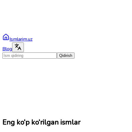
Ismlarim.uz
Blog
Qidirish
Eng ko‘p ko‘rilgan ismlar