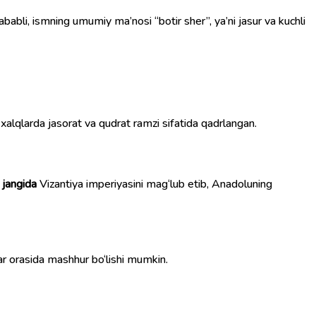
babli, ismning umumiy ma’nosi “botir sher”, ya’ni jasur va kuchli
xalqlarda jasorat va qudrat ramzi sifatida qadrlangan.
 jangida
Vizantiya imperiyasini mag‘lub etib, Anadoluning
ar orasida mashhur bo‘lishi mumkin.