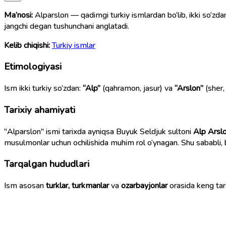
Ma’nosi:
Alparslon — qadimgi turkiy ismlardan bo‘lib, ikki so‘zda
jangchi degan tushunchani anglatadi.
Kelib chiqishi:
Turkiy ismlar
Etimologiyasi
Ism ikki turkiy so‘zdan:
“Alp”
(qahramon, jasur) va
“Arslon”
(sher,
Tarixiy ahamiyati
"Alparslon" ismi tarixda ayniqsa Buyuk Seldjuk sultoni
Alp Arsl
musulmonlar uchun ochilishida muhim rol o‘ynagan. Shu sababli,
Tarqalgan hududlari
Ism asosan
turklar, turkmanlar
va
ozarbayjonlar
orasida keng tar