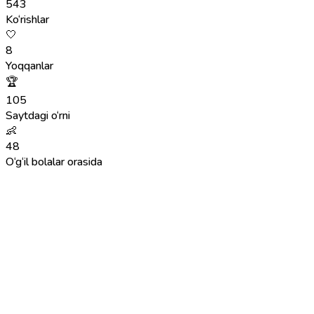
543
Ko‘rishlar
🤍
8
Yoqqanlar
🏆
105
Saytdagi o‘rni
👶
48
O‘g‘il bolalar orasida