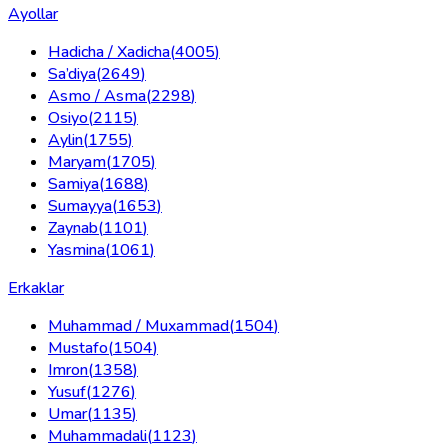
Ayollar
Hadicha / Xadicha
(
4005
)
Sa’diya
(
2649
)
Asmo / Asma
(
2298
)
Osiyo
(
2115
)
Aylin
(
1755
)
Maryam
(
1705
)
Samiya
(
1688
)
Sumayya
(
1653
)
Zaynab
(
1101
)
Yasmina
(
1061
)
Erkaklar
Muhammad / Muxammad
(
1504
)
Mustafo
(
1504
)
Imron
(
1358
)
Yusuf
(
1276
)
Umar
(
1135
)
Muhammadali
(
1123
)