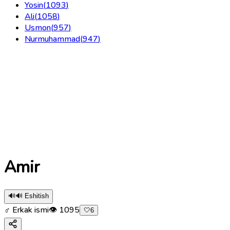
Yosin
(
1093
)
Ali
(
1058
)
Usmon
(
957
)
Nurmuhammad
(
947
)
Amir
🔊
🔊 Eshitish
♂ Erkak ismi
👁
1095
🤍
6