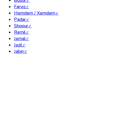
Bobur
♂
Farviz
♂
Hamdam / Xamdam
♂
Padar
♂
Shopur
♂
Ramil
♂
Jamal
♂
Jazil
♂
Jabin
♂