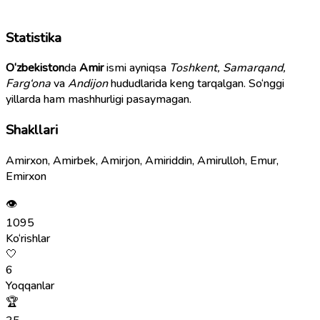
Statistika
O‘zbekiston
da
Amir
ismi ayniqsa
Toshkent, Samarqand,
Farg‘ona
va
Andijon
hududlarida keng tarqalgan. So‘nggi
yillarda ham mashhurligi pasaymagan.
Shakllari
Amirxon, Amirbek, Amirjon, Amiriddin, Amirulloh, Emur,
Emirxon
👁
1095
Ko‘rishlar
🤍
6
Yoqqanlar
🏆