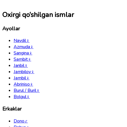
Oxirgi qo‘shilgan ismlar
Ayollar
Navdil
♀
Azmuda
♀
Sangina
♀
Sambit
♀
Janbil
♀
Jambiloy
♀
Jambil
♀
Abriniso
♀
Burul / Buril
♀
Bolgul
♀
Erkaklar
Dono
♂