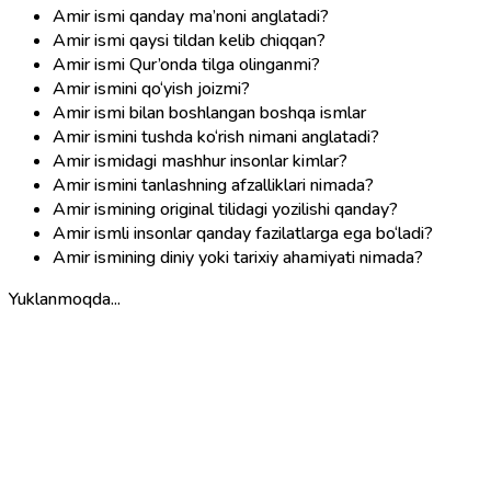
Amir ismi qanday ma’noni anglatadi?
Amir ismi qaysi tildan kelib chiqqan?
Amir ismi Qur’onda tilga olinganmi?
Amir ismini qo‘yish joizmi?
Amir ismi bilan boshlangan boshqa ismlar
Amir ismini tushda ko‘rish nimani anglatadi?
Amir ismidagi mashhur insonlar kimlar?
Amir ismini tanlashning afzalliklari nimada?
Amir ismining original tilidagi yozilishi qanday?
Amir ismli insonlar qanday fazilatlarga ega bo‘ladi?
Amir ismining diniy yoki tarixiy ahamiyati nimada?
Yuklanmoqda...