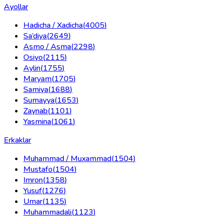
Ayollar
Hadicha / Xadicha
(
4005
)
Sa’diya
(
2649
)
Asmo / Asma
(
2298
)
Osiyo
(
2115
)
Aylin
(
1755
)
Maryam
(
1705
)
Samiya
(
1688
)
Sumayya
(
1653
)
Zaynab
(
1101
)
Yasmina
(
1061
)
Erkaklar
Muhammad / Muxammad
(
1504
)
Mustafo
(
1504
)
Imron
(
1358
)
Yusuf
(
1276
)
Umar
(
1135
)
Muhammadali
(
1123
)