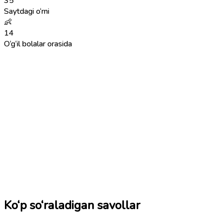
35
Saytdagi o‘rni
👶
14
O‘g‘il bolalar orasida
Ko‘p so‘raladigan savollar