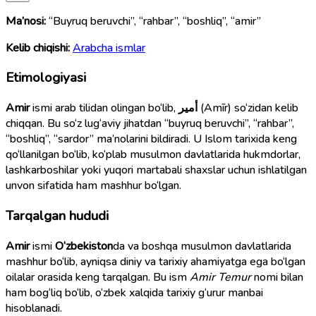
Ma’nosi:
“Buyruq beruvchi”, “rahbar”, “boshliq”, “amir”
Kelib chiqishi:
Arabcha ismlar
Etimologiyasi
Amir
ismi arab tilidan olingan bo‘lib,
أمير
(Amīr) so‘zidan kelib
chiqqan. Bu so‘z lug‘aviy jihatdan “buyruq beruvchi”, “rahbar”,
“boshliq”, “sardor” ma’nolarini bildiradi. U Islom tarixida keng
qo‘llanilgan bo‘lib, ko‘plab musulmon davlatlarida hukmdorlar,
lashkarboshilar yoki yuqori martabali shaxslar uchun ishlatilgan
unvon sifatida ham mashhur bo‘lgan.
Tarqalgan hududi
Amir
ismi
O‘zbekiston
da va boshqa musulmon davlatlarida
mashhur bo‘lib, ayniqsa diniy va tarixiy ahamiyatga ega bo‘lgan
oilalar orasida keng tarqalgan. Bu ism
Amir Temur
nomi bilan
ham bog‘liq bo‘lib, o‘zbek xalqida tarixiy g‘urur manbai
hisoblanadi.