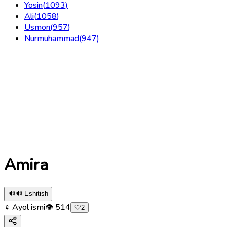
Yosin
(
1093
)
Ali
(
1058
)
Usmon
(
957
)
Nurmuhammad
(
947
)
Amira
🔊
🔊 Eshitish
♀ Ayol ismi
👁
514
🤍
2