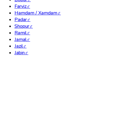
Farviz
♂
Hamdam / Xamdam
♂
Padar
♂
Shopur
♂
Ramil
♂
Jamal
♂
Jazil
♂
Jabin
♂