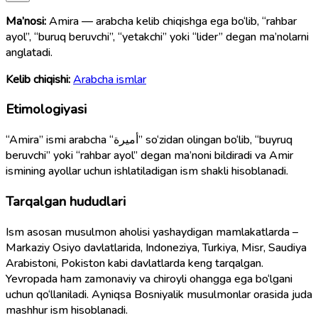
Ma’nosi:
Amira — arabcha kelib chiqishga ega bo‘lib, “rahbar
ayol”, “buruq beruvchi”, “yetakchi” yoki “lider” degan ma’nolarni
anglatadi.
Kelib chiqishi:
Arabcha ismlar
Etimologiyasi
“Amira” ismi arabcha “أميرة” so‘zidan olingan bo‘lib, “buyruq
beruvchi” yoki “rahbar ayol” degan ma’noni bildiradi va Amir
ismining ayollar uchun ishlatiladigan ism shakli hisoblanadi.
Tarqalgan hududlari
Ism asosan musulmon aholisi yashaydigan mamlakatlarda –
Markaziy Osiyo davlatlarida, Indoneziya, Turkiya, Misr, Saudiya
Arabistoni, Pokiston kabi davlatlarda keng tarqalgan.
Yevropada ham zamonaviy va chiroyli ohangga ega bo‘lgani
uchun qo‘llaniladi. Ayniqsa Bosniyalik musulmonlar orasida juda
mashhur ism hisoblanadi.