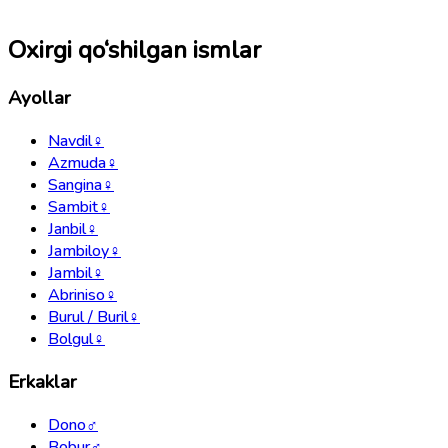
Oxirgi qo‘shilgan ismlar
Ayollar
Navdil
♀
Azmuda
♀
Sangina
♀
Sambit
♀
Janbil
♀
Jambiloy
♀
Jambil
♀
Abriniso
♀
Burul / Buril
♀
Bolgul
♀
Erkaklar
Dono
♂
Bobur
♂