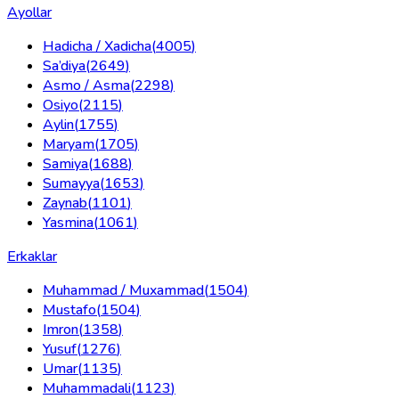
Ayollar
Hadicha / Xadicha
(
4005
)
Sa’diya
(
2649
)
Asmo / Asma
(
2298
)
Osiyo
(
2115
)
Aylin
(
1755
)
Maryam
(
1705
)
Samiya
(
1688
)
Sumayya
(
1653
)
Zaynab
(
1101
)
Yasmina
(
1061
)
Erkaklar
Muhammad / Muxammad
(
1504
)
Mustafo
(
1504
)
Imron
(
1358
)
Yusuf
(
1276
)
Umar
(
1135
)
Muhammadali
(
1123
)