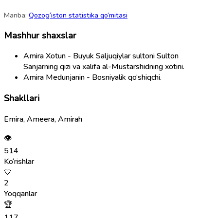
Manba:
Qozog‘iston statistika qo‘mitasi
Mashhur shaxslar
Amira Xotun - Buyuk Saljuqiylar sultoni Sulton
Sanjarning qizi va xalifa al-Mustarshidning xotini.
Amira Medunjanin - Bosniyalik qo‘shiqchi.
Shakllari
Emira, Ameera, Amirah
👁
514
Ko‘rishlar
🤍
2
Yoqqanlar
🏆
117