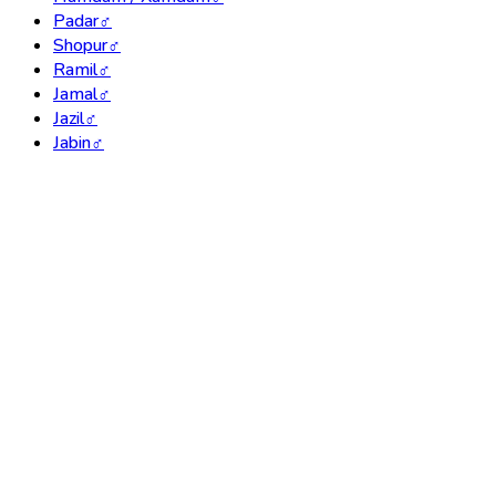
Padar
♂
Shopur
♂
Ramil
♂
Jamal
♂
Jazil
♂
Jabin
♂