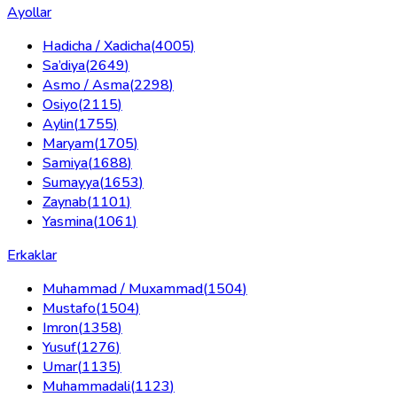
Ayollar
Hadicha / Xadicha
(
4005
)
Sa’diya
(
2649
)
Asmo / Asma
(
2298
)
Osiyo
(
2115
)
Aylin
(
1755
)
Maryam
(
1705
)
Samiya
(
1688
)
Sumayya
(
1653
)
Zaynab
(
1101
)
Yasmina
(
1061
)
Erkaklar
Muhammad / Muxammad
(
1504
)
Mustafo
(
1504
)
Imron
(
1358
)
Yusuf
(
1276
)
Umar
(
1135
)
Muhammadali
(
1123
)