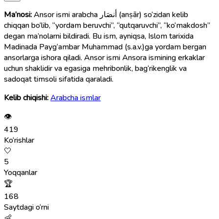
Ma’nosi:
Ansor ismi arabcha أنصَار (anṣār) so‘zidan kelib
chiqqan bo‘lib, “yordam beruvchi”, “qutqaruvchi”, “ko‘makdosh”
degan ma’nolarni bildiradi. Bu ism, ayniqsa, Islom tarixida
Madinada Payg‘ambar Muhammad (s.a.v.)ga yordam bergan
ansorlarga ishora qiladi. Ansor ismi Ansora ismining erkaklar
uchun shaklidir va egasiga mehribonlik, bag‘rikenglik va
sadoqat timsoli sifatida qaraladi.
Kelib chiqishi:
Arabcha ismlar
👁
419
Ko‘rishlar
🤍
5
Yoqqanlar
🏆
168
Saytdagi o‘rni
👶