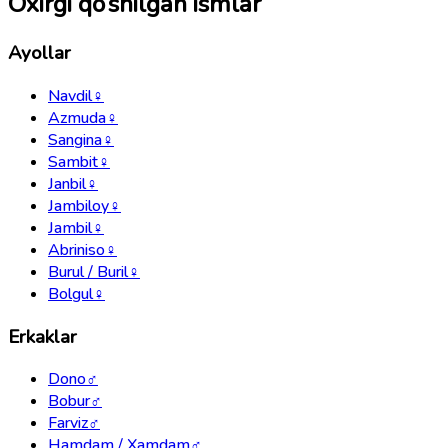
Oxirgi qo‘shilgan ismlar
Ayollar
Navdil
♀
Azmuda
♀
Sangina
♀
Sambit
♀
Janbil
♀
Jambiloy
♀
Jambil
♀
Abriniso
♀
Burul / Buril
♀
Bolgul
♀
Erkaklar
Dono
♂
Bobur
♂
Farviz
♂
Hamdam / Xamdam
♂