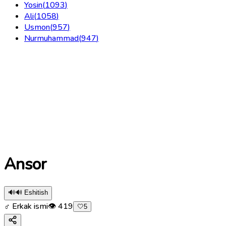
Yosin
(
1093
)
Ali
(
1058
)
Usmon
(
957
)
Nurmuhammad
(
947
)
Ansor
🔊
🔊 Eshitish
♂ Erkak ismi
👁
419
🤍
5