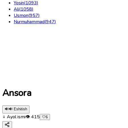
Yosin
(
1093
)
Ali
(
1058
)
Usmon
(
957
)
Nurmuhammad
(
947
)
Ansora
🔊
🔊 Eshitish
♀ Ayol ismi
👁
415
🤍
6