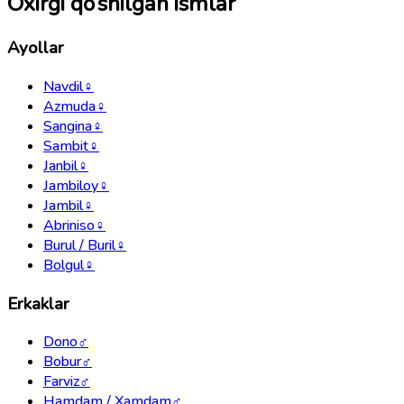
Oxirgi qo‘shilgan ismlar
Ayollar
Navdil
♀
Azmuda
♀
Sangina
♀
Sambit
♀
Janbil
♀
Jambiloy
♀
Jambil
♀
Abriniso
♀
Burul / Buril
♀
Bolgul
♀
Erkaklar
Dono
♂
Bobur
♂
Farviz
♂
Hamdam / Xamdam
♂