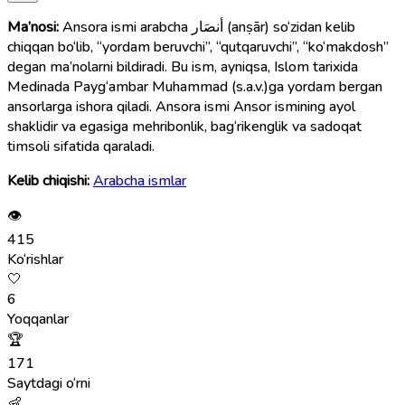
Ma’nosi:
Ansora ismi arabcha أنصَار (anṣār) so‘zidan kelib
chiqqan bo‘lib, “yordam beruvchi”, “qutqaruvchi”, “ko‘makdosh”
degan ma’nolarni bildiradi. Bu ism, ayniqsa, Islom tarixida
Medinada Payg‘ambar Muhammad (s.a.v.)ga yordam bergan
ansorlarga ishora qiladi. Ansora ismi Ansor ismining ayol
shaklidir va egasiga mehribonlik, bag‘rikenglik va sadoqat
timsoli sifatida qaraladi.
Kelib chiqishi:
Arabcha ismlar
👁
415
Ko‘rishlar
🤍
6
Yoqqanlar
🏆
171
Saytdagi o‘rni
👶