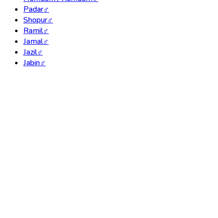
Padar
♂
Shopur
♂
Ramil
♂
Jamal
♂
Jazil
♂
Jabin
♂