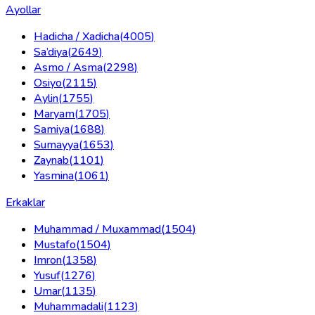
Ayollar
Hadicha / Xadicha
(
4005
)
Sa’diya
(
2649
)
Asmo / Asma
(
2298
)
Osiyo
(
2115
)
Aylin
(
1755
)
Maryam
(
1705
)
Samiya
(
1688
)
Sumayya
(
1653
)
Zaynab
(
1101
)
Yasmina
(
1061
)
Erkaklar
Muhammad / Muxammad
(
1504
)
Mustafo
(
1504
)
Imron
(
1358
)
Yusuf
(
1276
)
Umar
(
1135
)
Muhammadali
(
1123
)