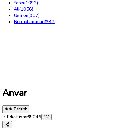
Yosin
(
1093
)
Ali
(
1058
)
Usmon
(
957
)
Nurmuhammad
(
947
)
Anvar
🔊
🔊 Eshitish
♂ Erkak ismi
👁
246
🤍
3