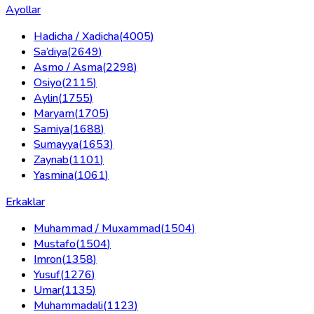
Ayollar
Hadicha / Xadicha
(
4005
)
Sa’diya
(
2649
)
Asmo / Asma
(
2298
)
Osiyo
(
2115
)
Aylin
(
1755
)
Maryam
(
1705
)
Samiya
(
1688
)
Sumayya
(
1653
)
Zaynab
(
1101
)
Yasmina
(
1061
)
Erkaklar
Muhammad / Muxammad
(
1504
)
Mustafo
(
1504
)
Imron
(
1358
)
Yusuf
(
1276
)
Umar
(
1135
)
Muhammadali
(
1123
)