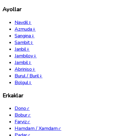
Ayollar
Navdil
♀
Azmuda
♀
Sangina
♀
Sambit
♀
Janbil
♀
Jambiloy
♀
Jambil
♀
Abriniso
♀
Burul / Buril
♀
Bolgul
♀
Erkaklar
Dono
♂
Bobur
♂
Farviz
♂
Hamdam / Xamdam
♂
Padar
♂