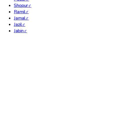
Shopur
♂
Ramil
♂
Jamal
♂
Jazil
♂
Jabin
♂