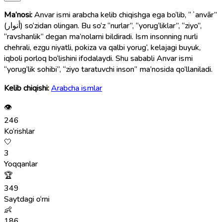
Ma’nosi:
Anvar ismi arabcha kelib chiqishga ega bo‘lib, “ʾanvār”
(أنوار) so‘zidan olingan. Bu so‘z “nurlar”, “yorug‘liklar”, “ziyo”,
“ravshanlik” degan ma’nolarni bildiradi. Ism insonning nurli
chehrali, ezgu niyatli, pokiza va qalbi yorug‘, kelajagi buyuk,
iqboli porloq bo‘lishini ifodalaydi. Shu sababli Anvar ismi
“yorug‘lik sohibi”, “ziyo taratuvchi inson” ma’nosida qo‘llaniladi.
Kelib chiqishi:
Arabcha ismlar
👁
246
Ko‘rishlar
🤍
3
Yoqqanlar
🏆
349
Saytdagi o‘rni
👶
186