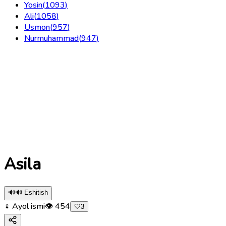
Yosin
(
1093
)
Ali
(
1058
)
Usmon
(
957
)
Nurmuhammad
(
947
)
Asila
🔊
🔊 Eshitish
♀ Ayol ismi
👁
454
🤍
3