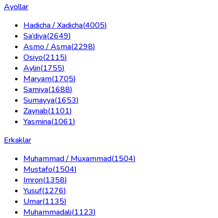
Ayollar
Hadicha / Xadicha
(
4005
)
Sa’diya
(
2649
)
Asmo / Asma
(
2298
)
Osiyo
(
2115
)
Aylin
(
1755
)
Maryam
(
1705
)
Samiya
(
1688
)
Sumayya
(
1653
)
Zaynab
(
1101
)
Yasmina
(
1061
)
Erkaklar
Muhammad / Muxammad
(
1504
)
Mustafo
(
1504
)
Imron
(
1358
)
Yusuf
(
1276
)
Umar
(
1135
)
Muhammadali
(
1123
)