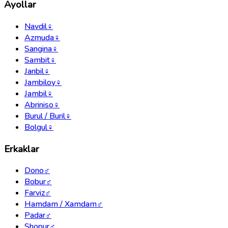
Ayollar
Navdil
♀
Azmuda
♀
Sangina
♀
Sambit
♀
Janbil
♀
Jambiloy
♀
Jambil
♀
Abriniso
♀
Burul / Buril
♀
Bolgul
♀
Erkaklar
Dono
♂
Bobur
♂
Farviz
♂
Hamdam / Xamdam
♂
Padar
♂
Shopur
♂