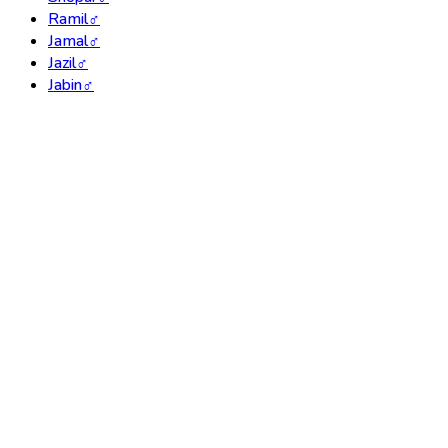
Ramil
♂
Jamal
♂
Jazil
♂
Jabin
♂