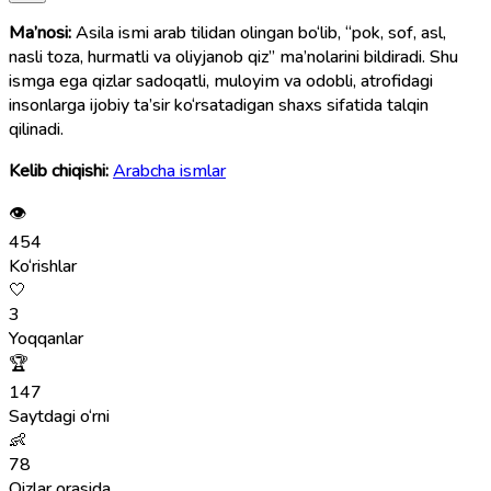
Ma’nosi:
Asila ismi arab tilidan olingan bo‘lib, “pok, sof, asl,
nasli toza, hurmatli va oliyjanob qiz” ma’nolarini bildiradi. Shu
ismga ega qizlar sadoqatli, muloyim va odobli, atrofidagi
insonlarga ijobiy ta’sir ko‘rsatadigan shaxs sifatida talqin
qilinadi.
Kelib chiqishi:
Arabcha ismlar
👁
454
Ko‘rishlar
🤍
3
Yoqqanlar
🏆
147
Saytdagi o‘rni
👶
78
Qizlar orasida