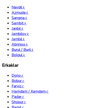
Navdil
♀
Azmuda
♀
Sangina
♀
Sambit
♀
Janbil
♀
Jambiloy
♀
Jambil
♀
Abriniso
♀
Burul / Buril
♀
Bolgul
♀
Erkaklar
Dono
♂
Bobur
♂
Farviz
♂
Hamdam / Xamdam
♂
Padar
♂
Shopur
♂
Ramil
♂