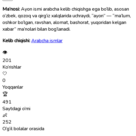
Ma’nosi:
Ayon ismi arabcha kelib chiqishga ega bo‘lib, asosan
o‘zbek, qozoq va qirg‘iz xalqlarida uchraydi, “ayon” — “ma’lum,
oshkor bo‘lgan, ravshan, alomat, bashorat, yuqoridan kelgan
xabar” ma’nolari bilan bog‘lanadi.
Kelib chiqishi:
Arabcha ismlar
👁
201
Ko‘rishlar
🤍
0
Yoqqanlar
🏆
491
Saytdagi o‘rni
👶
252
O‘g‘il bolalar orasida