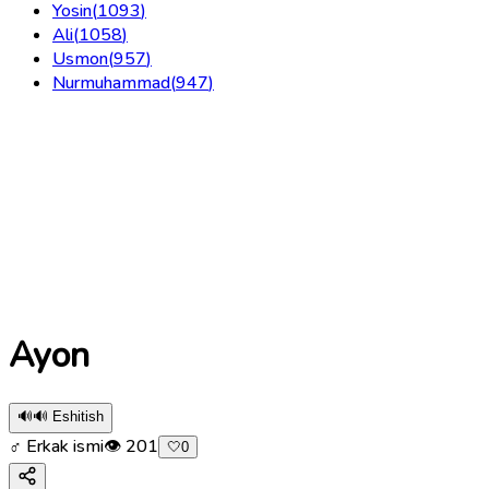
Yosin
(
1093
)
Ali
(
1058
)
Usmon
(
957
)
Nurmuhammad
(
947
)
Ayon
🔊
🔊 Eshitish
♂ Erkak ismi
👁
201
🤍
0