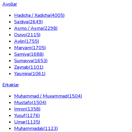
Ayollar
Hadicha / Xadicha
(
4005
)
Sa’diya
(
2649
)
Asmo / Asma
(
2298
)
Osiyo
(
2115
)
Aylin
(
1755
)
Maryam
(
1705
)
Samiya
(
1688
)
Sumayya
(
1653
)
Zaynab
(
1101
)
Yasmina
(
1061
)
Erkaklar
Muhammad / Muxammad
(
1504
)
Mustafo
(
1504
)
Imron
(
1358
)
Yusuf
(
1276
)
Umar
(
1135
)
Muhammadali
(
1123
)