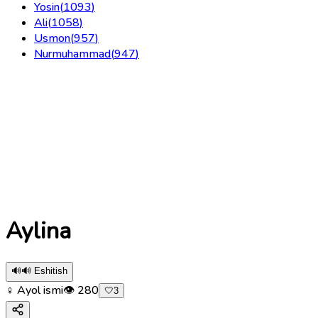
Yosin
(
1093
)
Ali
(
1058
)
Usmon
(
957
)
Nurmuhammad
(
947
)
Aylina
🔊
🔊 Eshitish
♀ Ayol ismi
👁
280
🤍
3