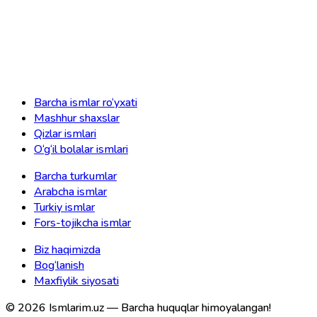
Barcha ismlar ro‘yxati
Mashhur shaxslar
Qizlar ismlari
O‘g‘il bolalar ismlari
Barcha turkumlar
Arabcha ismlar
Turkiy ismlar
Fors-tojikcha ismlar
Biz haqimizda
Bog‘lanish
Maxfiylik siyosati
©
2026
Ismlarim.uz —
Barcha huquqlar himoyalangan!