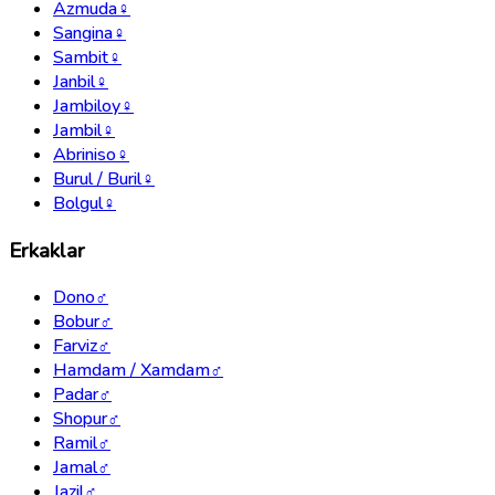
Azmuda
♀
Sangina
♀
Sambit
♀
Janbil
♀
Jambiloy
♀
Jambil
♀
Abriniso
♀
Burul / Buril
♀
Bolgul
♀
Erkaklar
Dono
♂
Bobur
♂
Farviz
♂
Hamdam / Xamdam
♂
Padar
♂
Shopur
♂
Ramil
♂
Jamal
♂
Jazil
♂