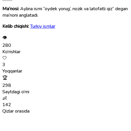
Ma’nosi:
Aylina ismi “oydek yorug‘, nozik va latofatli qiz” degan
ma’noni anglatadi.
Kelib chiqishi:
Turkiy ismlar
👁
280
Ko‘rishlar
🤍
3
Yoqqanlar
🏆
298
Saytdagi o‘rni
👶
142
Qizlar orasida