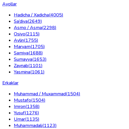
Ayollar
Hadicha / Xadicha
(
4005
)
Sa’diya
(
2649
)
Asmo / Asma
(
2298
)
Osiyo
(
2115
)
Aylin
(
1755
)
Maryam
(
1705
)
Samiya
(
1688
)
Sumayya
(
1653
)
Zaynab
(
1101
)
Yasmina
(
1061
)
Erkaklar
Muhammad / Muxammad
(
1504
)
Mustafo
(
1504
)
Imron
(
1358
)
Yusuf
(
1276
)
Umar
(
1135
)
Muhammadali
(
1123
)