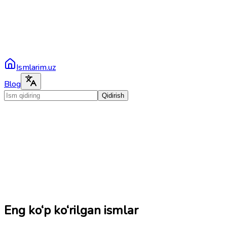
Ismlarim.uz
Blog
Qidirish
Eng ko‘p ko‘rilgan ismlar