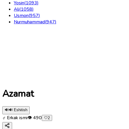
Yosin
(
1093
)
Ali
(
1058
)
Usmon
(
957
)
Nurmuhammad
(
947
)
Azamat
🔊
🔊 Eshitish
♂ Erkak ismi
👁
490
🤍
2