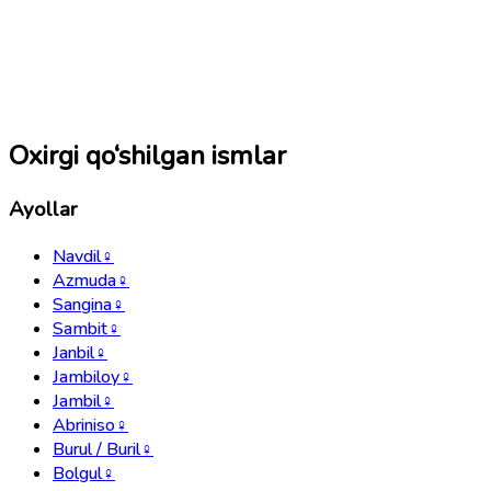
Oxirgi qo‘shilgan ismlar
Ayollar
Navdil
♀
Azmuda
♀
Sangina
♀
Sambit
♀
Janbil
♀
Jambiloy
♀
Jambil
♀
Abriniso
♀
Burul / Buril
♀
Bolgul
♀