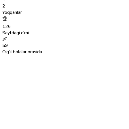
2
Yoqqanlar
🏆
126
Saytdagi o‘rni
👶
59
O‘g‘il bolalar orasida