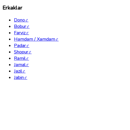
Erkaklar
Dono
♂
Bobur
♂
Farviz
♂
Hamdam / Xamdam
♂
Padar
♂
Shopur
♂
Ramil
♂
Jamal
♂
Jazil
♂
Jabin
♂