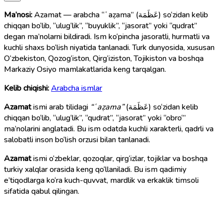
Ma’nosi:
Azamat — arabcha “ʿaẓama” (عَظَمَة) so‘zidan kelib
chiqqan bo‘lib, “ulug‘lik”, “buyuklik”, “jasorat” yoki “qudrat”
degan ma’nolarni bildiradi. Ism ko‘pincha jasoratli, hurmatli va
kuchli shaxs bo‘lish niyatida tanlanadi. Turk dunyosida, xususan
O‘zbekiston, Qozog‘iston, Qirg‘iziston, Tojikiston va boshqa
Markaziy Osiyo mamlakatlarida keng tarqalgan.
Kelib chiqishi:
Arabcha ismlar
Azamat
ismi arab tilidagi
“ʿaẓama”
(عَظَمَة) so‘zidan kelib
chiqqan bo‘lib, “ulug‘lik”, “qudrat”, “jasorat” yoki “obro‘”
ma’nolarini anglatadi. Bu ism odatda kuchli xarakterli, qadrli va
salobatli inson bo‘lish orzusi bilan tanlanadi.
Azamat
ismi o‘zbeklar, qozoqlar, qirg‘izlar, tojiklar va boshqa
turkiy xalqlar orasida keng qo‘llaniladi. Bu ism qadimiy
e’tiqodlarga ko‘ra kuch-quvvat, mardlik va erkaklik timsoli
sifatida qabul qilingan.