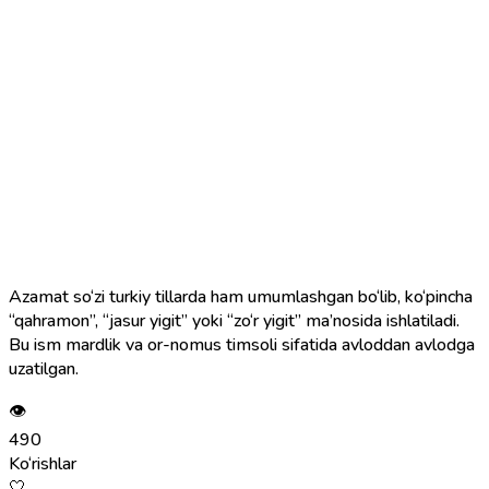
Azamat so‘zi turkiy tillarda ham umumlashgan bo‘lib, ko‘pincha
“qahramon”, “jasur yigit” yoki “zo‘r yigit” ma’nosida ishlatiladi.
Bu ism mardlik va or-nomus timsoli sifatida avloddan avlodga
uzatilgan.
👁
490
Ko‘rishlar
🤍