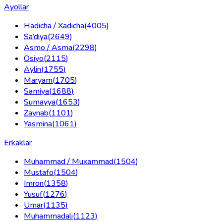
Ayollar
Hadicha / Xadicha
(
4005
)
Sa’diya
(
2649
)
Asmo / Asma
(
2298
)
Osiyo
(
2115
)
Aylin
(
1755
)
Maryam
(
1705
)
Samiya
(
1688
)
Sumayya
(
1653
)
Zaynab
(
1101
)
Yasmina
(
1061
)
Erkaklar
Muhammad / Muxammad
(
1504
)
Mustafo
(
1504
)
Imron
(
1358
)
Yusuf
(
1276
)
Umar
(
1135
)
Muhammadali
(
1123
)