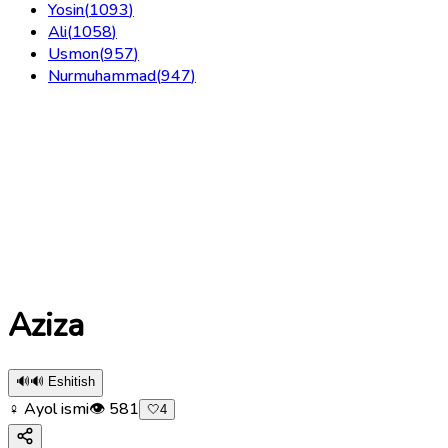
Yosin
(
1093
)
Ali
(
1058
)
Usmon
(
957
)
Nurmuhammad
(
947
)
Aziza
🔊
🔊 Eshitish
♀ Ayol ismi
👁
581
🤍
4