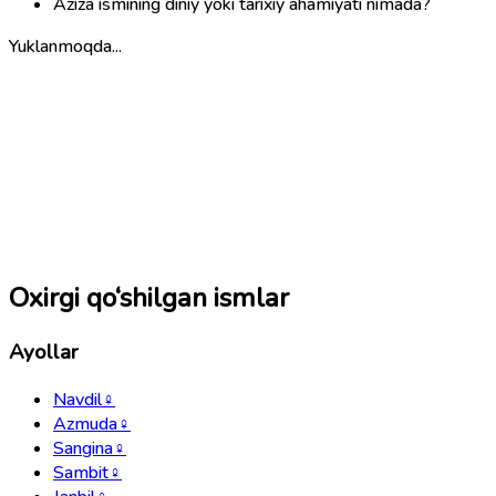
Aziza ismining diniy yoki tarixiy ahamiyati nimada?
Yuklanmoqda...
Oxirgi qo‘shilgan ismlar
Ayollar
Navdil
♀
Azmuda
♀
Sangina
♀
Sambit
♀