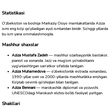
Statistikasi
O‘zbekiston va boshqa Markaziy Osiyo mamlakatlarida Aziza
ismi eng ko‘p qo‘yiladigan ayol ismlaridan biridir. So‘nggi yillarda
bu ism yana ommalashmoqda.
Mashhur shaxslar
Aziza Mustafa Zadeh
— mashhur ozarbayjonlik bastakor,
pianist va xonanda. Jazz va mug‘om yo‘nalishlarini
uyg‘unlashtirgan san’atkor sifatida tanilgan.
Aziza Muhamedova
— o‘zbekistonlik estrada xonandasi,
1990-yillar oxiri va 2000-yillarda mashhurlikka erishgan.
Ko‘plab sevimli qo‘shiqlari bilan tanilgan.
Aziza Bennani
— marokashlik diplomat va yozuvchi.
UNESCOdagi Marokash elchisi bo‘lib faoliyat yuritgan.
Shakllari