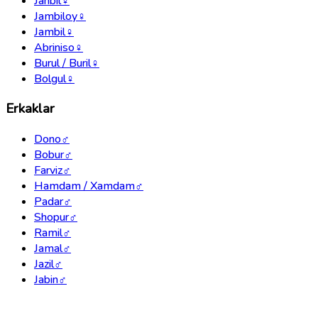
Janbil
♀
Jambiloy
♀
Jambil
♀
Abriniso
♀
Burul / Buril
♀
Bolgul
♀
Erkaklar
Dono
♂
Bobur
♂
Farviz
♂
Hamdam / Xamdam
♂
Padar
♂
Shopur
♂
Ramil
♂
Jamal
♂
Jazil
♂
Jabin
♂