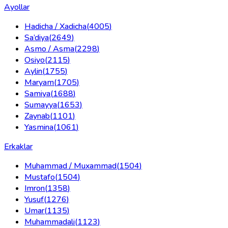
Ayollar
Hadicha / Xadicha
(
4005
)
Sa’diya
(
2649
)
Asmo / Asma
(
2298
)
Osiyo
(
2115
)
Aylin
(
1755
)
Maryam
(
1705
)
Samiya
(
1688
)
Sumayya
(
1653
)
Zaynab
(
1101
)
Yasmina
(
1061
)
Erkaklar
Muhammad / Muxammad
(
1504
)
Mustafo
(
1504
)
Imron
(
1358
)
Yusuf
(
1276
)
Umar
(
1135
)
Muhammadali
(
1123
)