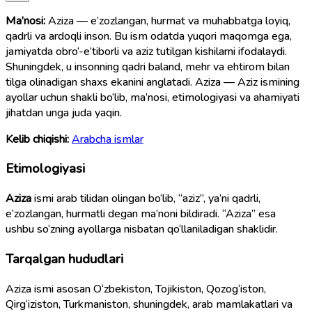
Ma’nosi:
Aziza — e’zozlangan, hurmat va muhabbatga loyiq,
qadrli va ardoqli inson. Bu ism odatda yuqori maqomga ega,
jamiyatda obro‘-e’tiborli va aziz tutilgan kishilarni ifodalaydi.
Shuningdek, u insonning qadri baland, mehr va ehtirom bilan
tilga olinadigan shaxs ekanini anglatadi. Aziza — Aziz ismining
ayollar uchun shakli bo‘lib, ma’nosi, etimologiyasi va ahamiyati
jihatdan unga juda yaqin.
Kelib chiqishi:
Arabcha ismlar
Etimologiyasi
Aziza
ismi arab tilidan olingan bo‘lib, “aziz”, ya’ni qadrli,
e’zozlangan, hurmatli degan ma’noni bildiradi. “Aziza” esa
ushbu so‘zning ayollarga nisbatan qo‘llaniladigan shaklidir.
Tarqalgan hududlari
Aziza ismi asosan O‘zbekiston, Tojikiston, Qozog‘iston,
Qirg‘iziston, Turkmaniston, shuningdek, arab mamlakatlari va