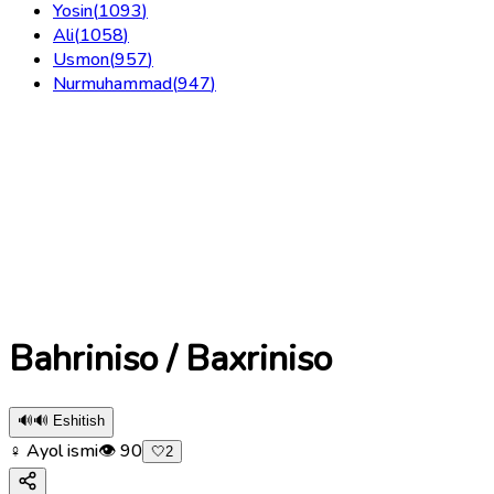
Yosin
(
1093
)
Ali
(
1058
)
Usmon
(
957
)
Nurmuhammad
(
947
)
Bahriniso / Baxriniso
🔊
🔊 Eshitish
♀ Ayol ismi
👁
90
🤍
2