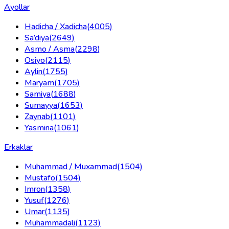
Ayollar
Hadicha / Xadicha
(
4005
)
Sa’diya
(
2649
)
Asmo / Asma
(
2298
)
Osiyo
(
2115
)
Aylin
(
1755
)
Maryam
(
1705
)
Samiya
(
1688
)
Sumayya
(
1653
)
Zaynab
(
1101
)
Yasmina
(
1061
)
Erkaklar
Muhammad / Muxammad
(
1504
)
Mustafo
(
1504
)
Imron
(
1358
)
Yusuf
(
1276
)
Umar
(
1135
)
Muhammadali
(
1123
)