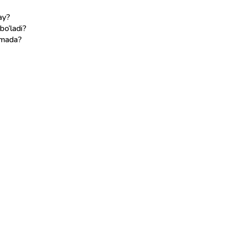
day?
bo‘ladi?
nimada?