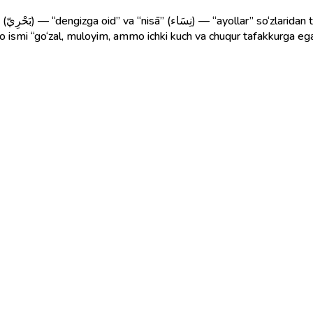
o‘zal
so ismi “go‘zal, muloyim, ammo ichki kuch va chuqur tafakkurga ega 