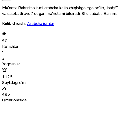
Ma’nosi:
Bahriniso ismi arabcha kelib chiqishga ega bo‘lib, “baḥrī” (بَحْرِيّ) — “dengizga oid” va “nisā” (نِسَاء) — “ayollar” so‘zlaridan tarkib topgan. Bu ism “dengizga mansub ayol”, “dengizdek g
va salobatli ayol” degan ma’nolarni bildiradi. Shu sababli Bahrini
Kelib chiqishi:
Arabcha ismlar
👁
90
Ko‘rishlar
🤍
2
Yoqqanlar
🏆
1125
Saytdagi o‘rni
👶
485
Qizlar orasida