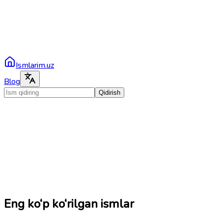
Ismlarim.uz
Blog
Qidirish
Eng ko‘p ko‘rilgan ismlar