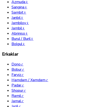
Azmuda
♀
Sangina
♀
Sambit
♀
Janbil
♀
Jambiloy
♀
Jambil
♀
Abriniso
♀
Burul / Buril
♀
Bolgul
♀
Erkaklar
Dono
♂
Bobur
♂
Farviz
♂
Hamdam / Xamdam
♂
Padar
♂
Shopur
♂
Ramil
♂
Jamal
♂
Jazil
♂