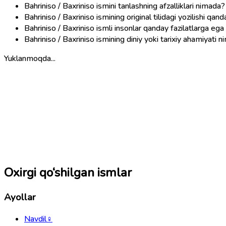
Bahriniso / Baxriniso ismini tanlashning afzalliklari nimada?
Bahriniso / Baxriniso ismining original tilidagi yozilishi qan
Bahriniso / Baxriniso ismli insonlar qanday fazilatlarga ega 
Bahriniso / Baxriniso ismining diniy yoki tarixiy ahamiyati 
Yuklanmoqda...
Oxirgi qo‘shilgan ismlar
Ayollar
Navdil
♀