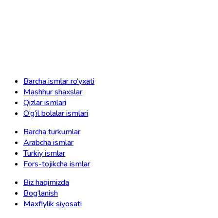
Barcha ismlar ro‘yxati
Mashhur shaxslar
Qizlar ismlari
O‘g‘il bolalar ismlari
Barcha turkumlar
Arabcha ismlar
Turkiy ismlar
Fors-tojikcha ismlar
Biz haqimizda
Bog‘lanish
Maxfiylik siyosati