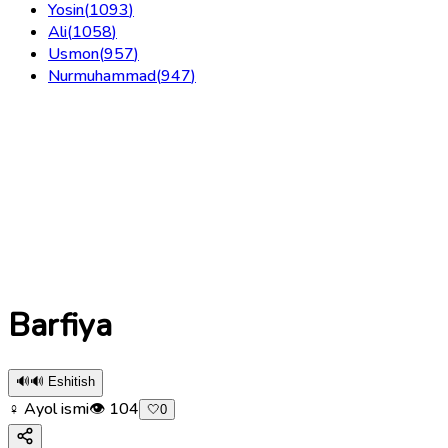
Yosin
(
1093
)
Ali
(
1058
)
Usmon
(
957
)
Nurmuhammad
(
947
)
Barfiya
🔊
🔊 Eshitish
♀ Ayol ismi
👁
104
🤍
0