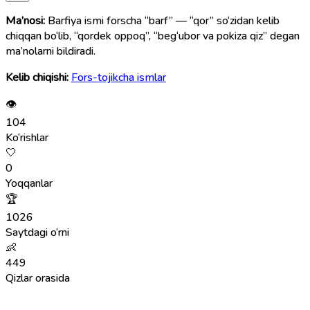
Ma’nosi:
Barfiya ismi forscha “barf” — “qor” so‘zidan kelib
chiqqan bo‘lib, “qordek oppoq”, “beg‘ubor va pokiza qiz” degan
ma’nolarni bildiradi.
Kelib chiqishi:
Fors-tojikcha ismlar
👁
104
Ko‘rishlar
🤍
0
Yoqqanlar
🏆
1026
Saytdagi o‘rni
👶
449
Qizlar orasida