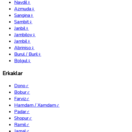
Navdil
♀
Azmuda
♀
Sangina
♀
Sambit
♀
Janbil
♀
Jambiloy
♀
Jambil
♀
Abriniso
♀
Burul / Buril
♀
Bolgul
♀
Erkaklar
Dono
♂
Bobur
♂
Farviz
♂
Hamdam / Xamdam
♂
Padar
♂
Shopur
♂
Ramil
♂
Jamal
♂