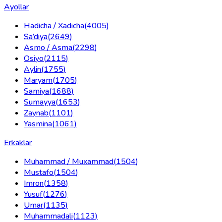
Ayollar
Hadicha / Xadicha
(
4005
)
Sa’diya
(
2649
)
Asmo / Asma
(
2298
)
Osiyo
(
2115
)
Aylin
(
1755
)
Maryam
(
1705
)
Samiya
(
1688
)
Sumayya
(
1653
)
Zaynab
(
1101
)
Yasmina
(
1061
)
Erkaklar
Muhammad / Muxammad
(
1504
)
Mustafo
(
1504
)
Imron
(
1358
)
Yusuf
(
1276
)
Umar
(
1135
)
Muhammadali
(
1123
)