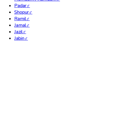
Padar
♂
Shopur
♂
Ramil
♂
Jamal
♂
Jazil
♂
Jabin
♂