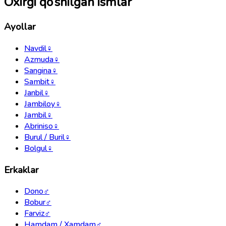
Oxirgi qo‘shilgan ismlar
Ayollar
Navdil
♀
Azmuda
♀
Sangina
♀
Sambit
♀
Janbil
♀
Jambiloy
♀
Jambil
♀
Abriniso
♀
Burul / Buril
♀
Bolgul
♀
Erkaklar
Dono
♂
Bobur
♂
Farviz
♂
Hamdam / Xamdam
♂