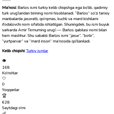
Ma’nosi:
Barlos ismi turkiy kelib chiqishga ega bo‘lib, qadimiy
turk urug‘laridan birining nomi hisoblanadi. “Barlos” so‘zi tarixiy
manbalarda jasoratli, qo‘rqmas, kuchli va mard kishilarni
ifodalovchi nom sifatida ishlatilgan. Shuningdek, bu ism buyuk
sarkarda Amir Temurning urug‘i — Barlos qabilasi nomi bilan
ham mashhur. Shu sababli Barlos ismi “jasur”, “botir”,
“yurtparvar” va “mard inson” ma’nosida qo‘llaniladi.
Kelib chiqishi:
Turkiy ismlar
👁
168
Ko‘rishlar
🤍
0
Yoqqanlar
🏆
628
Saytdagi o‘rni
👶