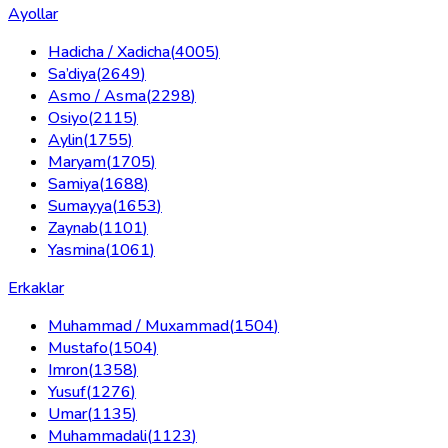
Ayollar
Hadicha / Xadicha
(
4005
)
Sa’diya
(
2649
)
Asmo / Asma
(
2298
)
Osiyo
(
2115
)
Aylin
(
1755
)
Maryam
(
1705
)
Samiya
(
1688
)
Sumayya
(
1653
)
Zaynab
(
1101
)
Yasmina
(
1061
)
Erkaklar
Muhammad / Muxammad
(
1504
)
Mustafo
(
1504
)
Imron
(
1358
)
Yusuf
(
1276
)
Umar
(
1135
)
Muhammadali
(
1123
)