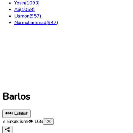
Yosin
(
1093
)
Ali
(
1058
)
Usmon
(
957
)
Nurmuhammad
(
947
)
Barlos
🔊
🔊 Eshitish
♂ Erkak ismi
👁
168
🤍
0