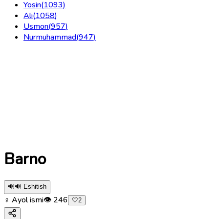
Yosin
(
1093
)
Ali
(
1058
)
Usmon
(
957
)
Nurmuhammad
(
947
)
Barno
🔊
🔊 Eshitish
♀ Ayol ismi
👁
246
🤍
2