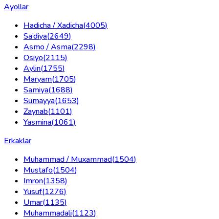
Ayollar
Hadicha / Xadicha
(
4005
)
Sa’diya
(
2649
)
Asmo / Asma
(
2298
)
Osiyo
(
2115
)
Aylin
(
1755
)
Maryam
(
1705
)
Samiya
(
1688
)
Sumayya
(
1653
)
Zaynab
(
1101
)
Yasmina
(
1061
)
Erkaklar
Muhammad / Muxammad
(
1504
)
Mustafo
(
1504
)
Imron
(
1358
)
Yusuf
(
1276
)
Umar
(
1135
)
Muhammadali
(
1123
)