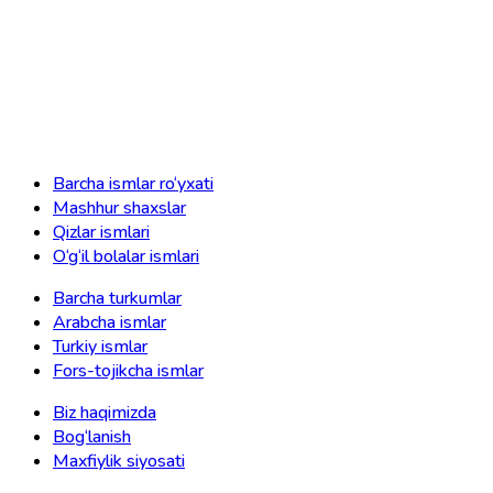
Barcha ismlar ro‘yxati
Mashhur shaxslar
Qizlar ismlari
O‘g‘il bolalar ismlari
Barcha turkumlar
Arabcha ismlar
Turkiy ismlar
Fors-tojikcha ismlar
Biz haqimizda
Bog‘lanish
Maxfiylik siyosati