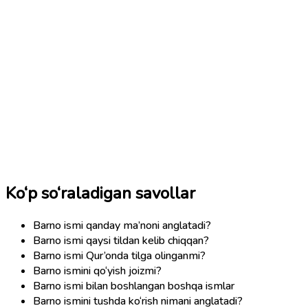
Ko‘p so‘raladigan savollar
Barno ismi qanday ma’noni anglatadi?
Barno ismi qaysi tildan kelib chiqqan?
Barno ismi Qur’onda tilga olinganmi?
Barno ismini qo‘yish joizmi?
Barno ismi bilan boshlangan boshqa ismlar
Barno ismini tushda ko‘rish nimani anglatadi?