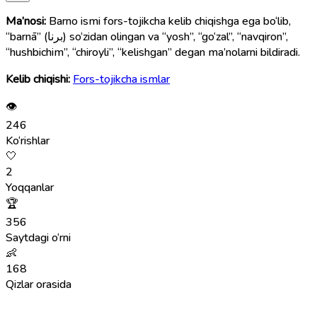
Ma’nosi:
Barno ismi fors-tojikcha kelib chiqishga ega bo‘lib,
“barnā” (برنا) so‘zidan olingan va “yosh”, “go‘zal”, “navqiron”,
“hushbichim”, “chiroyli”, “kelishgan” degan ma’nolarni bildiradi.
Kelib chiqishi:
Fors-tojikcha ismlar
👁
246
Ko‘rishlar
🤍
2
Yoqqanlar
🏆
356
Saytdagi o‘rni
👶
168
Qizlar orasida