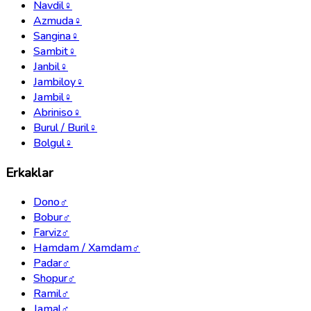
Navdil
♀
Azmuda
♀
Sangina
♀
Sambit
♀
Janbil
♀
Jambiloy
♀
Jambil
♀
Abriniso
♀
Burul / Buril
♀
Bolgul
♀
Erkaklar
Dono
♂
Bobur
♂
Farviz
♂
Hamdam / Xamdam
♂
Padar
♂
Shopur
♂
Ramil
♂
Jamal
♂