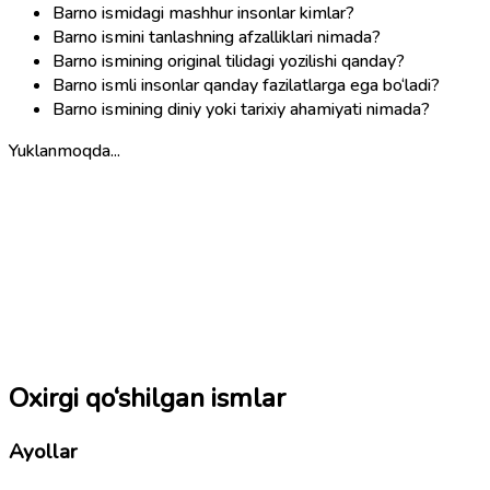
Barno ismidagi mashhur insonlar kimlar?
Barno ismini tanlashning afzalliklari nimada?
Barno ismining original tilidagi yozilishi qanday?
Barno ismli insonlar qanday fazilatlarga ega bo‘ladi?
Barno ismining diniy yoki tarixiy ahamiyati nimada?
Yuklanmoqda...
Oxirgi qo‘shilgan ismlar
Ayollar