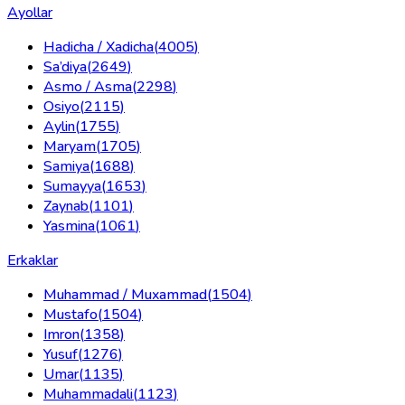
Ayollar
Hadicha / Xadicha
(
4005
)
Sa’diya
(
2649
)
Asmo / Asma
(
2298
)
Osiyo
(
2115
)
Aylin
(
1755
)
Maryam
(
1705
)
Samiya
(
1688
)
Sumayya
(
1653
)
Zaynab
(
1101
)
Yasmina
(
1061
)
Erkaklar
Muhammad / Muxammad
(
1504
)
Mustafo
(
1504
)
Imron
(
1358
)
Yusuf
(
1276
)
Umar
(
1135
)
Muhammadali
(
1123
)