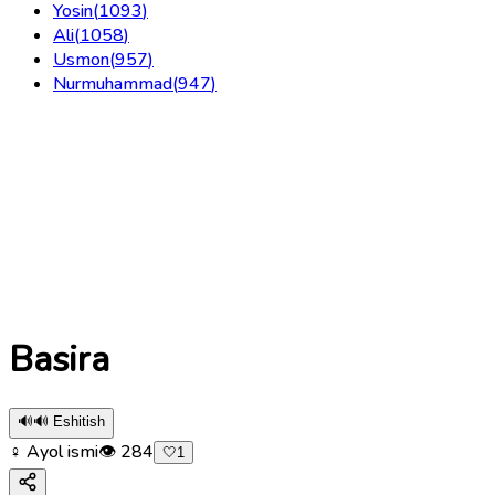
Yosin
(
1093
)
Ali
(
1058
)
Usmon
(
957
)
Nurmuhammad
(
947
)
Basira
🔊
🔊 Eshitish
♀ Ayol ismi
👁
284
🤍
1