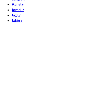
Ramil
♂
Jamal
♂
Jazil
♂
Jabin
♂