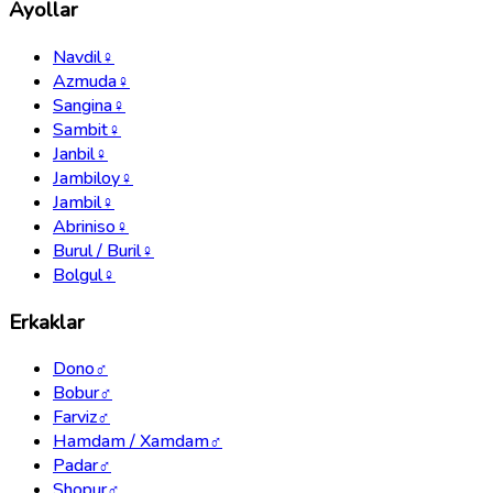
Ayollar
Navdil
♀
Azmuda
♀
Sangina
♀
Sambit
♀
Janbil
♀
Jambiloy
♀
Jambil
♀
Abriniso
♀
Burul / Buril
♀
Bolgul
♀
Erkaklar
Dono
♂
Bobur
♂
Farviz
♂
Hamdam / Xamdam
♂
Padar
♂
Shopur
♂