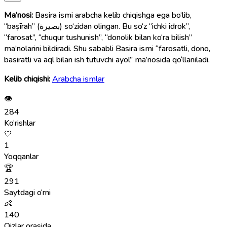
Ma’nosi:
Basira ismi arabcha kelib chiqishga ega bo‘lib,
“baṣīrah” (بصيرة) so‘zidan olingan. Bu so‘z “ichki idrok”,
“farosat”, “chuqur tushunish”, “donolik bilan ko‘ra bilish”
ma’nolarini bildiradi. Shu sababli Basira ismi “farosatli, dono,
basiratli va aql bilan ish tutuvchi ayol” ma’nosida qo‘llaniladi.
Kelib chiqishi:
Arabcha ismlar
👁
284
Ko‘rishlar
🤍
1
Yoqqanlar
🏆
291
Saytdagi o‘rni
👶
140
Qizlar orasida