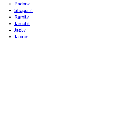
Padar
♂
Shopur
♂
Ramil
♂
Jamal
♂
Jazil
♂
Jabin
♂