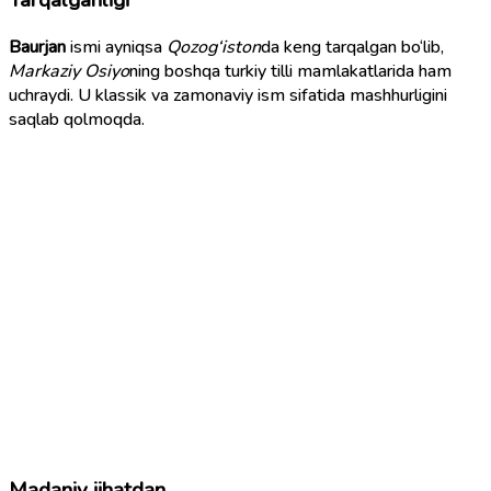
Baurjan
ismi ayniqsa
Qozog‘iston
da keng tarqalgan bo‘lib,
Markaziy Osiyo
ning boshqa turkiy tilli mamlakatlarida ham
uchraydi. U klassik va zamonaviy ism sifatida mashhurligini
saqlab qolmoqda.
Madaniy jihatdan