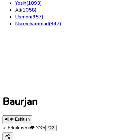
Yosin
(
1093
)
Ali
(
1058
)
Usmon
(
957
)
Nurmuhammad
(
947
)
Baurjan
🔊
🔊 Eshitish
♂ Erkak ismi
👁
335
🤍
2