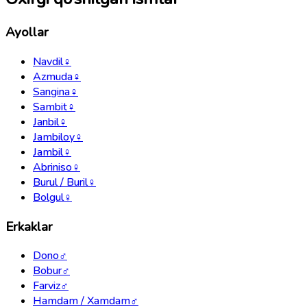
Ayollar
Navdil
♀
Azmuda
♀
Sangina
♀
Sambit
♀
Janbil
♀
Jambiloy
♀
Jambil
♀
Abriniso
♀
Burul / Buril
♀
Bolgul
♀
Erkaklar
Dono
♂
Bobur
♂
Farviz
♂
Hamdam / Xamdam
♂