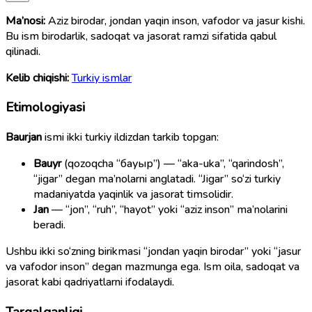
Ma’nosi:
Aziz birodar, jondan yaqin inson, vafodor va jasur kishi.
Bu ism birodarlik, sadoqat va jasorat ramzi sifatida qabul
qilinadi.
Kelib chiqishi:
Turkiy ismlar
Etimologiyasi
Baurjan
ismi ikki turkiy ildizdan tarkib topgan:
Bauyr
(qozoqcha “бауыр”) — “aka-uka”, “qarindosh”,
“jigar” degan ma’nolarni anglatadi. “Jigar” so‘zi turkiy
madaniyatda yaqinlik va jasorat timsolidir.
Jan
— “jon”, “ruh”, “hayot” yoki “aziz inson” ma’nolarini
beradi.
Ushbu ikki so‘zning birikmasi “jondan yaqin birodar” yoki “jasur
va vafodor inson” degan mazmunga ega. Ism oila, sadoqat va
jasorat kabi qadriyatlarni ifodalaydi.
Tarqalganligi