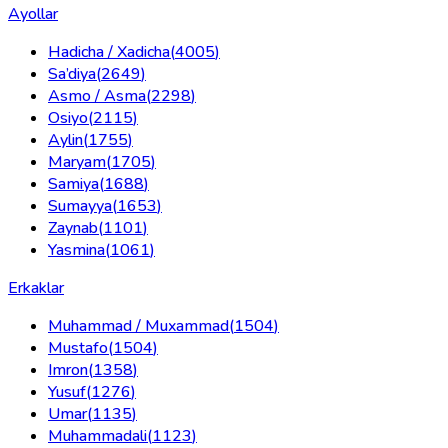
Ayollar
Hadicha / Xadicha
(
4005
)
Sa’diya
(
2649
)
Asmo / Asma
(
2298
)
Osiyo
(
2115
)
Aylin
(
1755
)
Maryam
(
1705
)
Samiya
(
1688
)
Sumayya
(
1653
)
Zaynab
(
1101
)
Yasmina
(
1061
)
Erkaklar
Muhammad / Muxammad
(
1504
)
Mustafo
(
1504
)
Imron
(
1358
)
Yusuf
(
1276
)
Umar
(
1135
)
Muhammadali
(
1123
)