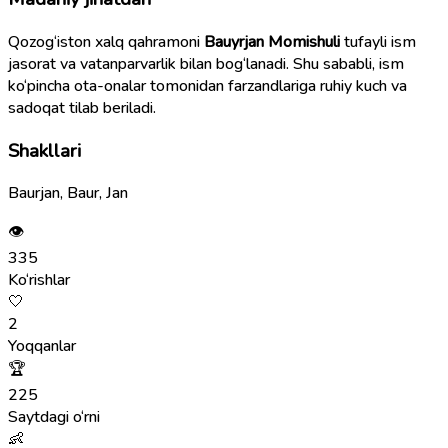
Qozog‘iston xalq qahramoni
Bauyrjan Momishuli
tufayli ism
jasorat va vatanparvarlik bilan bog‘lanadi. Shu sababli, ism
ko‘pincha ota-onalar tomonidan farzandlariga ruhiy kuch va
sadoqat tilab beriladi.
Shakllari
Baurjan, Baur, Jan
👁
335
Ko‘rishlar
🤍
2
Yoqqanlar
🏆
225
Saytdagi o‘rni
👶