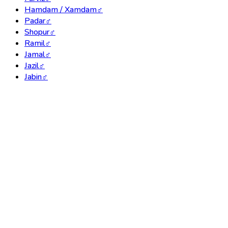
Hamdam / Xamdam
♂
Padar
♂
Shopur
♂
Ramil
♂
Jamal
♂
Jazil
♂
Jabin
♂