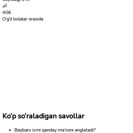
👶
406
O‘g‘il bolalar orasida
Ko‘p so‘raladigan savollar
Baybars ismi qanday ma’noni anglatadi?