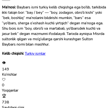
Ma’nosi:
Baybars ismi turkiy kelib chiqishga ega bo‘lib, tarkibida
ikki talqin bor: “bay / bey” — “boy, zodagon, obro‘li kishi” yoki
“bek, boshliq” ma’nolarini bildirishi mumkin, “bars” esa
“yo‘lbars, sherga o‘xshash kuchli yirtqich” degan ma’noga ega.
Shu bois ism “boy, obro‘li va martabali, yo‘lbarsdek kuchli va
jasur bek” degan mazmunni ifodalaydi. Tarixda ayniqsa Misrda
sultonlik qilgan va mo‘g‘ullarga qarshi kurashgan Sulton
Baybars nomi bilan mashhur.
Kelib chiqishi:
Turkiy ismlar
👁
149
Ko‘rishlar
🤍
0
Yoqqanlar
🏆
738
Saytdagi o‘rni