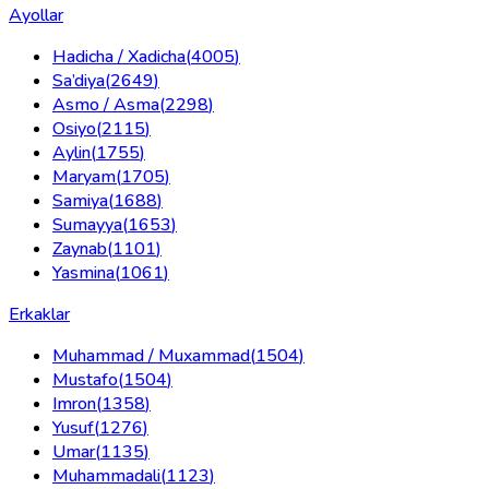
Ayollar
Hadicha / Xadicha
(
4005
)
Sa’diya
(
2649
)
Asmo / Asma
(
2298
)
Osiyo
(
2115
)
Aylin
(
1755
)
Maryam
(
1705
)
Samiya
(
1688
)
Sumayya
(
1653
)
Zaynab
(
1101
)
Yasmina
(
1061
)
Erkaklar
Muhammad / Muxammad
(
1504
)
Mustafo
(
1504
)
Imron
(
1358
)
Yusuf
(
1276
)
Umar
(
1135
)
Muhammadali
(
1123
)