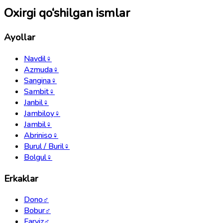
Oxirgi qo‘shilgan ismlar
Ayollar
Navdil
♀
Azmuda
♀
Sangina
♀
Sambit
♀
Janbil
♀
Jambiloy
♀
Jambil
♀
Abriniso
♀
Burul / Buril
♀
Bolgul
♀
Erkaklar
Dono
♂
Bobur
♂
Farviz
♂