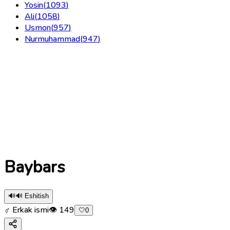
Yosin
(
1093
)
Ali
(
1058
)
Usmon
(
957
)
Nurmuhammad
(
947
)
Baybars
🔊
🔊 Eshitish
♂ Erkak ismi
👁
149
🤍
0