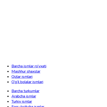
Barcha ismlar ro‘yxati
Mashhur shaxslar
Qizlar ismlari
O‘g‘il bolalar ismlari
Barcha turkumlar
Arabcha ismlar
Turkiy ismlar
Fors-tojikcha ismlar