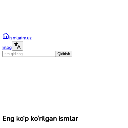
Ismlarim.uz
Blog
Qidirish
Eng ko‘p ko‘rilgan ismlar