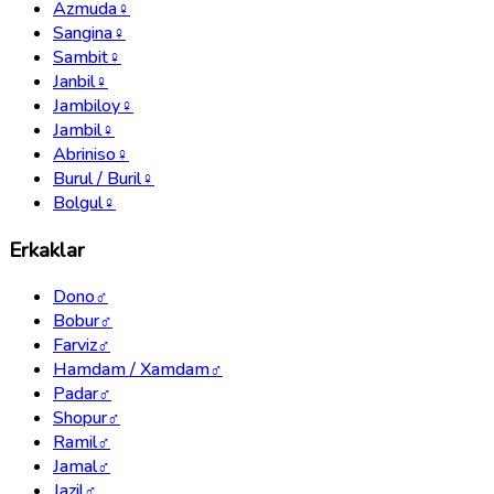
Azmuda
♀
Sangina
♀
Sambit
♀
Janbil
♀
Jambiloy
♀
Jambil
♀
Abriniso
♀
Burul / Buril
♀
Bolgul
♀
Erkaklar
Dono
♂
Bobur
♂
Farviz
♂
Hamdam / Xamdam
♂
Padar
♂
Shopur
♂
Ramil
♂
Jamal
♂
Jazil
♂