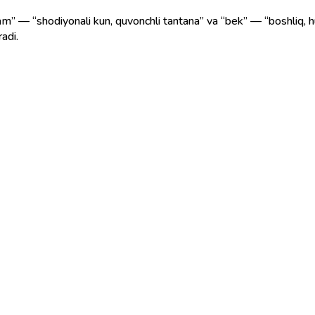
am” — “shodiyonali kun, quvonchli tantana” va “bek” — “boshliq, h
radi.