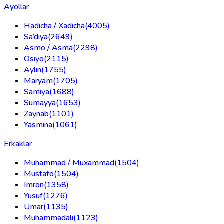
Ayollar
Hadicha / Xadicha
(
4005
)
Sa’diya
(
2649
)
Asmo / Asma
(
2298
)
Osiyo
(
2115
)
Aylin
(
1755
)
Maryam
(
1705
)
Samiya
(
1688
)
Sumayya
(
1653
)
Zaynab
(
1101
)
Yasmina
(
1061
)
Erkaklar
Muhammad / Muxammad
(
1504
)
Mustafo
(
1504
)
Imron
(
1358
)
Yusuf
(
1276
)
Umar
(
1135
)
Muhammadali
(
1123
)