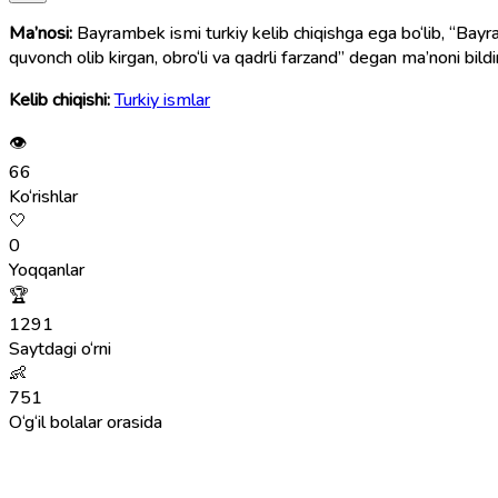
Ma’nosi:
Bayrambek ismi turkiy kelib chiqishga ega bo‘lib, “Bayr
quvonch olib kirgan, obro‘li va qadrli farzand” degan ma’noni bildi
Kelib chiqishi:
Turkiy ismlar
👁
66
Ko‘rishlar
🤍
0
Yoqqanlar
🏆
1291
Saytdagi o‘rni
👶
751
O‘g‘il bolalar orasida