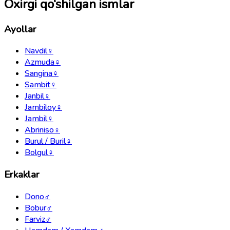
Oxirgi qo‘shilgan ismlar
Ayollar
Navdil
♀
Azmuda
♀
Sangina
♀
Sambit
♀
Janbil
♀
Jambiloy
♀
Jambil
♀
Abriniso
♀
Burul / Buril
♀
Bolgul
♀
Erkaklar
Dono
♂
Bobur
♂
Farviz
♂