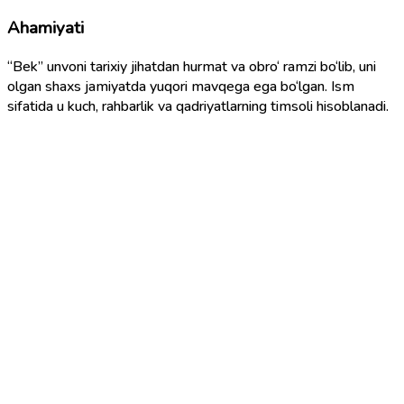
Ahamiyati
“Bek” unvoni tarixiy jihatdan hurmat va obro‘ ramzi bo‘lib, uni
olgan shaxs jamiyatda yuqori mavqega ega bo‘lgan. Ism
sifatida u kuch, rahbarlik va qadriyatlarning timsoli hisoblanadi.