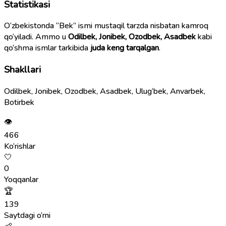
Statistikasi
O‘zbekistonda “Bek” ismi mustaqil tarzda nisbatan kamroq
qo‘yiladi. Ammo u
Odilbek, Jonibek, Ozodbek, Asadbek
kabi
qo‘shma ismlar tarkibida
juda keng tarqalgan
.
Shakllari
Odilbek, Jonibek, Ozodbek, Asadbek, Ulug‘bek, Anvarbek,
Botirbek
👁
466
Ko‘rishlar
🤍
0
Yoqqanlar
🏆
139
Saytdagi o‘rni