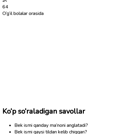
👶
64
O‘g‘il bolalar orasida
Ko‘p so‘raladigan savollar
Bek ismi qanday ma’noni anglatadi?
Bek ismi qaysi tildan kelib chiqqan?