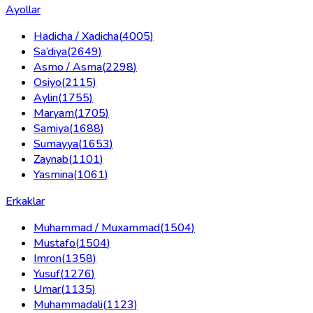
Ayollar
Hadicha / Xadicha
(
4005
)
Sa’diya
(
2649
)
Asmo / Asma
(
2298
)
Osiyo
(
2115
)
Aylin
(
1755
)
Maryam
(
1705
)
Samiya
(
1688
)
Sumayya
(
1653
)
Zaynab
(
1101
)
Yasmina
(
1061
)
Erkaklar
Muhammad / Muxammad
(
1504
)
Mustafo
(
1504
)
Imron
(
1358
)
Yusuf
(
1276
)
Umar
(
1135
)
Muhammadali
(
1123
)