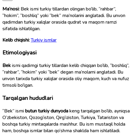
Ma’nosi:
Bek ismi turkiy tillardan olingan bo‘lib, “rahbar”,
“hokim”, “boshliq” yoki “bek” ma’nolarini anglatadi. Bu unvon
qadimdan turkiy xalqlar orasida qudrat va maqom ramzi
sifatida ishlatilgan.
Kelib chiqishi:
Turkiy ismlar
Etimologiyasi
Bek
ismi qadimgi turkiy tillardan kelib chiqqan bo‘lib, “boshliq”,
“rahbar”, “hokim” yoki “bek” degan ma’nolarni anglatadi. Bu
unvon tarixda turkiy xalqlar orasida oliy maqom, kuch va nufuz
timsoli bo‘lgan.
Tarqalgan hududlari
“Bek” ismi
butun turkiy dunyoda
keng tarqalgan bo‘lib, ayniqsa
O‘zbekiston, Qozog‘iston, Qirg‘iziston, Turkiya, Tatariston va
boshqa turkiy mintaqalarda mashhur. Bu ism mustaqil holda
ham, boshqa ismlar bilan qo‘shma shaklda ham ishlatiladi.