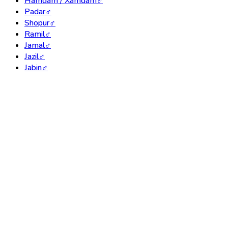
Hamdam / Xamdam
♂
Padar
♂
Shopur
♂
Ramil
♂
Jamal
♂
Jazil
♂
Jabin
♂