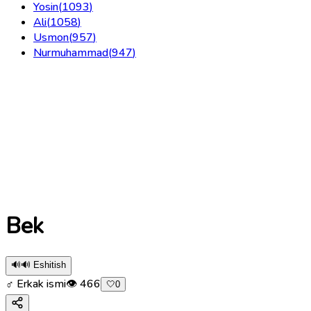
Yosin
(
1093
)
Ali
(
1058
)
Usmon
(
957
)
Nurmuhammad
(
947
)
Bek
🔊
🔊 Eshitish
♂ Erkak ismi
👁
466
🤍
0