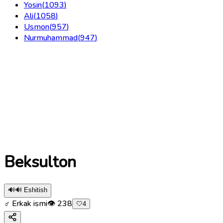
Yosin
(
1093
)
Ali
(
1058
)
Usmon
(
957
)
Nurmuhammad
(
947
)
Beksulton
🔊
🔊 Eshitish
♂ Erkak ismi
👁
238
🤍
4