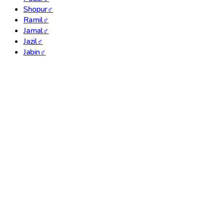
Shopur
♂
Ramil
♂
Jamal
♂
Jazil
♂
Jabin
♂