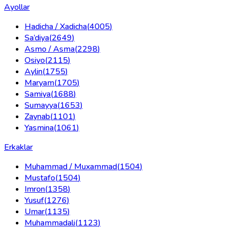
Ayollar
Hadicha / Xadicha
(
4005
)
Sa’diya
(
2649
)
Asmo / Asma
(
2298
)
Osiyo
(
2115
)
Aylin
(
1755
)
Maryam
(
1705
)
Samiya
(
1688
)
Sumayya
(
1653
)
Zaynab
(
1101
)
Yasmina
(
1061
)
Erkaklar
Muhammad / Muxammad
(
1504
)
Mustafo
(
1504
)
Imron
(
1358
)
Yusuf
(
1276
)
Umar
(
1135
)
Muhammadali
(
1123
)