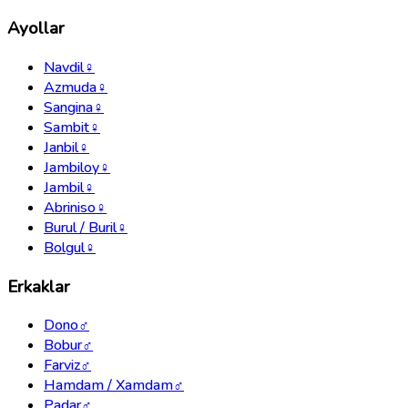
Ayollar
Navdil
♀
Azmuda
♀
Sangina
♀
Sambit
♀
Janbil
♀
Jambiloy
♀
Jambil
♀
Abriniso
♀
Burul / Buril
♀
Bolgul
♀
Erkaklar
Dono
♂
Bobur
♂
Farviz
♂
Hamdam / Xamdam
♂
Padar
♂