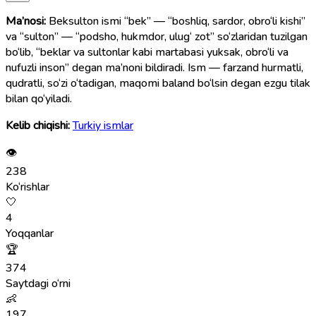
Ma’nosi:
Beksulton ismi “bek” — “boshliq, sardor, obro‘li kishi”
va “sulton” — “podsho, hukmdor, ulug‘ zot” so‘zlaridan tuzilgan
bo‘lib, “beklar va sultonlar kabi martabasi yuksak, obro‘li va
nufuzli inson” degan ma’noni bildiradi. Ism — farzand hurmatli,
qudratli, so‘zi o‘tadigan, maqomi baland bo‘lsin degan ezgu tilak
bilan qo‘yiladi.
Kelib chiqishi:
Turkiy ismlar
👁
238
Ko‘rishlar
🤍
4
Yoqqanlar
🏆
374
Saytdagi o‘rni
👶
197