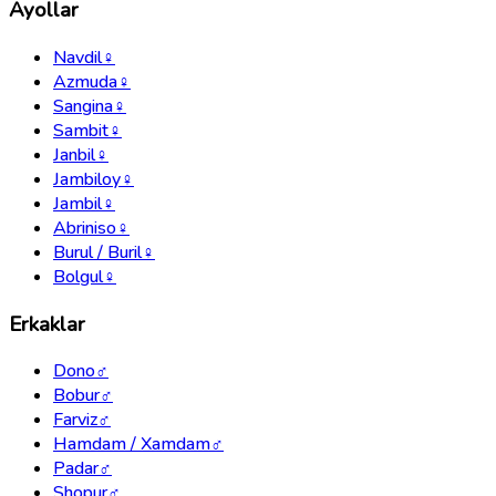
Ayollar
Navdil
♀
Azmuda
♀
Sangina
♀
Sambit
♀
Janbil
♀
Jambiloy
♀
Jambil
♀
Abriniso
♀
Burul / Buril
♀
Bolgul
♀
Erkaklar
Dono
♂
Bobur
♂
Farviz
♂
Hamdam / Xamdam
♂
Padar
♂
Shopur
♂