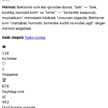
Ma’nosi:
Bektemir ismi ikki qismdan iborat: “bek” — “bek,
boshliq, hurmatli kishi” va “temir” — “temirdek baquvvat,
mustahkam” ma’nolarini bildiradi. Umuman olganda, Bektemir
ismi “martabali, hurmatli, temirdek kuchli va irodali yigit” degan
ma’noni anglatadi.
Kelib chiqishi:
Turkiy ismlar
👁
126
Ko‘rishlar
🤍
1
Yoqqanlar
🏆
876
Saytdagi o‘rni
👶
492
O‘g‘il bolalar orasida