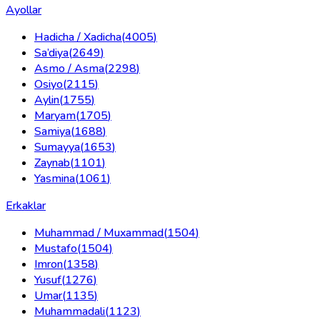
Ayollar
Hadicha / Xadicha
(
4005
)
Sa’diya
(
2649
)
Asmo / Asma
(
2298
)
Osiyo
(
2115
)
Aylin
(
1755
)
Maryam
(
1705
)
Samiya
(
1688
)
Sumayya
(
1653
)
Zaynab
(
1101
)
Yasmina
(
1061
)
Erkaklar
Muhammad / Muxammad
(
1504
)
Mustafo
(
1504
)
Imron
(
1358
)
Yusuf
(
1276
)
Umar
(
1135
)
Muhammadali
(
1123
)