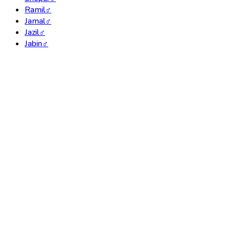
Ramil
♂
Jamal
♂
Jazil
♂
Jabin
♂