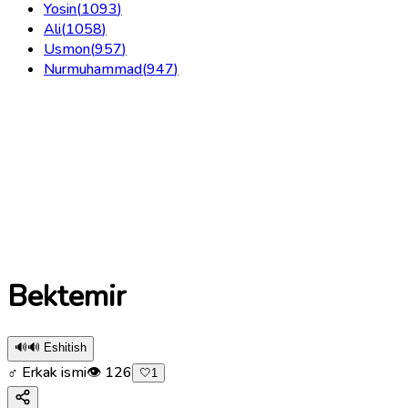
Yosin
(
1093
)
Ali
(
1058
)
Usmon
(
957
)
Nurmuhammad
(
947
)
Bektemir
🔊
🔊 Eshitish
♂ Erkak ismi
👁
126
🤍
1