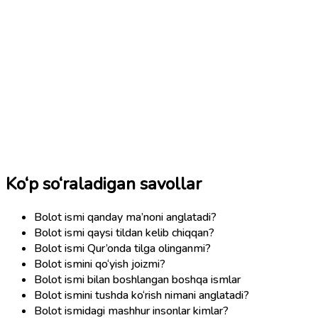
Ko‘p so‘raladigan savollar
Bolot ismi qanday ma’noni anglatadi?
Bolot ismi qaysi tildan kelib chiqqan?
Bolot ismi Qur’onda tilga olinganmi?
Bolot ismini qo‘yish joizmi?
Bolot ismi bilan boshlangan boshqa ismlar
Bolot ismini tushda ko‘rish nimani anglatadi?
Bolot ismidagi mashhur insonlar kimlar?