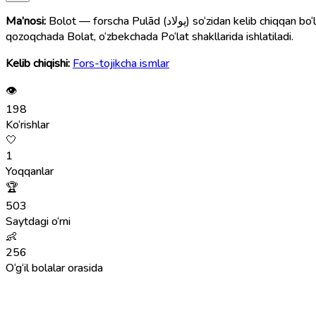
Ma’nosi:
Bolot — forscha Pulād (پولاد) so‘zidan kelib chiqqan bo‘lib, “po‘lat, temir, mustahkamlik va kuchlilik”ni bildiradi va asosan qirg‘izlar tomonidan ishlatiladi. Ushbu ism turk tilida Polat,
qozoqchada Bolat, o‘zbekchada Po‘lat shakllarida ishlatiladi.
Kelib chiqishi:
Fors-tojikcha ismlar
👁
198
Ko‘rishlar
🤍
1
Yoqqanlar
🏆
503
Saytdagi o‘rni
👶
256
O‘g‘il bolalar orasida