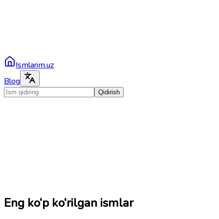
Ismlarim.uz
Blog
Qidirish
Eng ko‘p ko‘rilgan ismlar