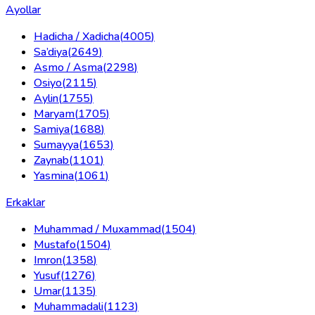
Ayollar
Hadicha / Xadicha
(
4005
)
Sa’diya
(
2649
)
Asmo / Asma
(
2298
)
Osiyo
(
2115
)
Aylin
(
1755
)
Maryam
(
1705
)
Samiya
(
1688
)
Sumayya
(
1653
)
Zaynab
(
1101
)
Yasmina
(
1061
)
Erkaklar
Muhammad / Muxammad
(
1504
)
Mustafo
(
1504
)
Imron
(
1358
)
Yusuf
(
1276
)
Umar
(
1135
)
Muhammadali
(
1123
)