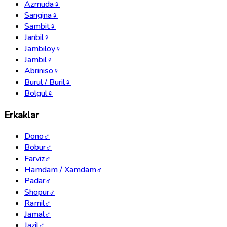
Azmuda
♀
Sangina
♀
Sambit
♀
Janbil
♀
Jambiloy
♀
Jambil
♀
Abriniso
♀
Burul / Buril
♀
Bolgul
♀
Erkaklar
Dono
♂
Bobur
♂
Farviz
♂
Hamdam / Xamdam
♂
Padar
♂
Shopur
♂
Ramil
♂
Jamal
♂
Jazil
♂