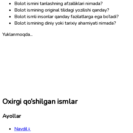
Bolot ismini tanlashning afzalliklari nimada?
Bolot ismining original tilidagi yozilishi qanday?
Bolot ismli insonlar qanday fazilatlarga ega bo‘ladi?
Bolot ismining diniy yoki tarixiy ahamiyati nimada?
Yuklanmoqda...
Oxirgi qo‘shilgan ismlar
Ayollar
Navdil
♀