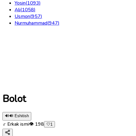
Yosin
(
1093
)
Ali
(
1058
)
Usmon
(
957
)
Nurmuhammad
(
947
)
Bolot
🔊
🔊 Eshitish
♂ Erkak ismi
👁
198
🤍
1