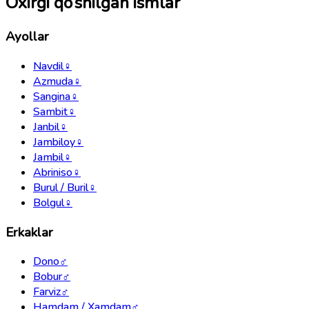
Oxirgi qo‘shilgan ismlar
Ayollar
Navdil
♀
Azmuda
♀
Sangina
♀
Sambit
♀
Janbil
♀
Jambiloy
♀
Jambil
♀
Abriniso
♀
Burul / Buril
♀
Bolgul
♀
Erkaklar
Dono
♂
Bobur
♂
Farviz
♂
Hamdam / Xamdam
♂