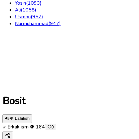
Yosin
(
1093
)
Ali
(
1058
)
Usmon
(
957
)
Nurmuhammad
(
947
)
Bosit
🔊
🔊 Eshitish
♂ Erkak ismi
👁
164
🤍
0