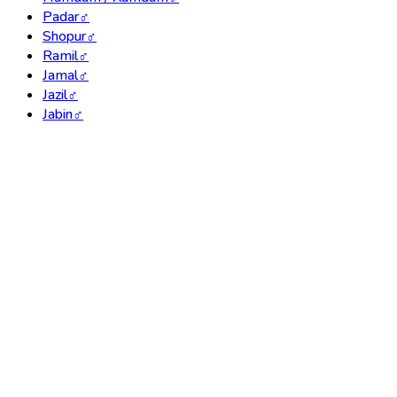
Padar
♂
Shopur
♂
Ramil
♂
Jamal
♂
Jazil
♂
Jabin
♂