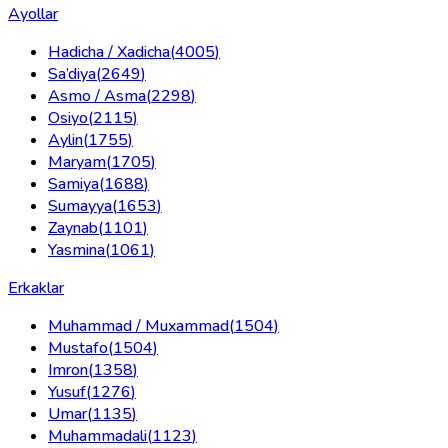
Ayollar
Hadicha / Xadicha
(
4005
)
Sa’diya
(
2649
)
Asmo / Asma
(
2298
)
Osiyo
(
2115
)
Aylin
(
1755
)
Maryam
(
1705
)
Samiya
(
1688
)
Sumayya
(
1653
)
Zaynab
(
1101
)
Yasmina
(
1061
)
Erkaklar
Muhammad / Muxammad
(
1504
)
Mustafo
(
1504
)
Imron
(
1358
)
Yusuf
(
1276
)
Umar
(
1135
)
Muhammadali
(
1123
)