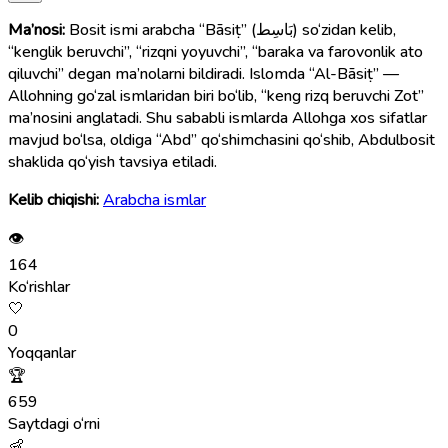
Ma’nosi:
Bosit ismi arabcha “Bāsiṭ” (بَاسِط) so‘zidan kelib,
“kenglik beruvchi”, “rizqni yoyuvchi”, “baraka va farovonlik ato
qiluvchi” degan ma’nolarni bildiradi. Islomda “Al-Bāsiṭ” —
Allohning go‘zal ismlaridan biri bo‘lib, “keng rizq beruvchi Zot”
ma’nosini anglatadi. Shu sababli ismlarda Allohga xos sifatlar
mavjud bo‘lsa, oldiga “Abd” qo‘shimchasini qo‘shib, Abdulbosit
shaklida qo‘yish tavsiya etiladi.
Kelib chiqishi:
Arabcha ismlar
👁
164
Ko‘rishlar
🤍
0
Yoqqanlar
🏆
659
Saytdagi o‘rni
👶