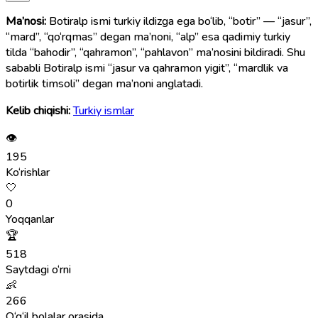
Ma’nosi:
Botiralp ismi turkiy ildizga ega bo‘lib, “botir” — “jasur”,
“mard”, “qo‘rqmas” degan ma’noni, “alp” esa qadimiy turkiy
tilda “bahodir”, “qahramon”, “pahlavon” ma’nosini bildiradi. Shu
sababli Botiralp ismi “jasur va qahramon yigit”, “mardlik va
botirlik timsoli” degan ma’noni anglatadi.
Kelib chiqishi:
Turkiy ismlar
👁
195
Ko‘rishlar
🤍
0
Yoqqanlar
🏆
518
Saytdagi o‘rni
👶
266
O‘g‘il bolalar orasida