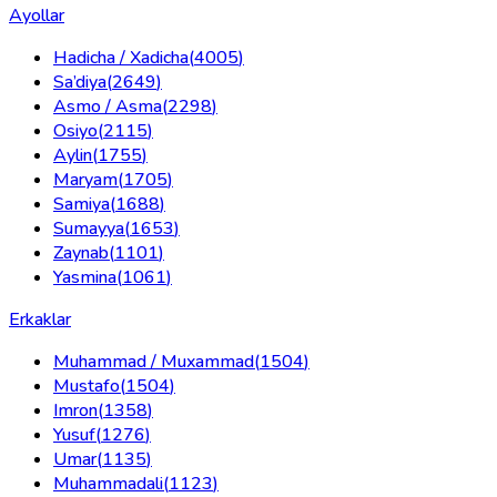
Ayollar
Hadicha / Xadicha
(
4005
)
Sa’diya
(
2649
)
Asmo / Asma
(
2298
)
Osiyo
(
2115
)
Aylin
(
1755
)
Maryam
(
1705
)
Samiya
(
1688
)
Sumayya
(
1653
)
Zaynab
(
1101
)
Yasmina
(
1061
)
Erkaklar
Muhammad / Muxammad
(
1504
)
Mustafo
(
1504
)
Imron
(
1358
)
Yusuf
(
1276
)
Umar
(
1135
)
Muhammadali
(
1123
)