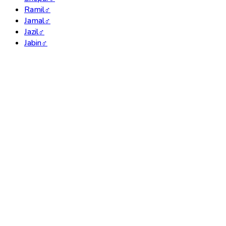
Ramil
♂
Jamal
♂
Jazil
♂
Jabin
♂