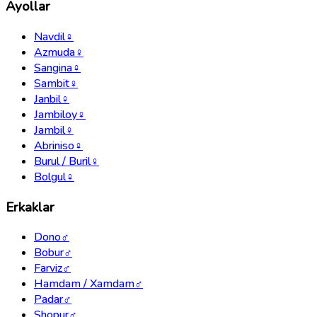
Ayollar
Navdil
♀
Azmuda
♀
Sangina
♀
Sambit
♀
Janbil
♀
Jambiloy
♀
Jambil
♀
Abriniso
♀
Burul / Buril
♀
Bolgul
♀
Erkaklar
Dono
♂
Bobur
♂
Farviz
♂
Hamdam / Xamdam
♂
Padar
♂
Shopur
♂