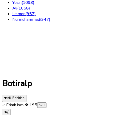
Yosin
(
1093
)
Ali
(
1058
)
Usmon
(
957
)
Nurmuhammad
(
947
)
Botiralp
🔊
🔊 Eshitish
♂ Erkak ismi
👁
195
🤍
0