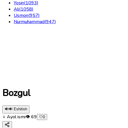
Yosin
(
1093
)
Ali
(
1058
)
Usmon
(
957
)
Nurmuhammad
(
947
)
Bozgul
🔊
🔊 Eshitish
♀ Ayol ismi
👁
69
🤍
0