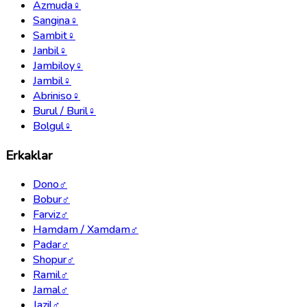
Azmuda
♀
Sangina
♀
Sambit
♀
Janbil
♀
Jambiloy
♀
Jambil
♀
Abriniso
♀
Burul / Buril
♀
Bolgul
♀
Erkaklar
Dono
♂
Bobur
♂
Farviz
♂
Hamdam / Xamdam
♂
Padar
♂
Shopur
♂
Ramil
♂
Jamal
♂
Jazil
♂