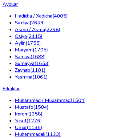
Ayollar
Hadicha / Xadicha
(
4005
)
Sa’diya
(
2649
)
Asmo / Asma
(
2298
)
Osiyo
(
2115
)
Aylin
(
1755
)
Maryam
(
1705
)
Samiya
(
1688
)
Sumayya
(
1653
)
Zaynab
(
1101
)
Yasmina
(
1061
)
Erkaklar
Muhammad / Muxammad
(
1504
)
Mustafo
(
1504
)
Imron
(
1358
)
Yusuf
(
1276
)
Umar
(
1135
)
Muhammadali
(
1123
)