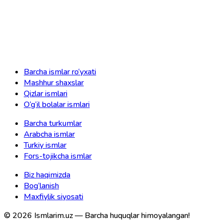
Barcha ismlar ro‘yxati
Mashhur shaxslar
Qizlar ismlari
O‘g‘il bolalar ismlari
Barcha turkumlar
Arabcha ismlar
Turkiy ismlar
Fors-tojikcha ismlar
Biz haqimizda
Bog‘lanish
Maxfiylik siyosati
©
2026
Ismlarim.uz —
Barcha huquqlar himoyalangan!