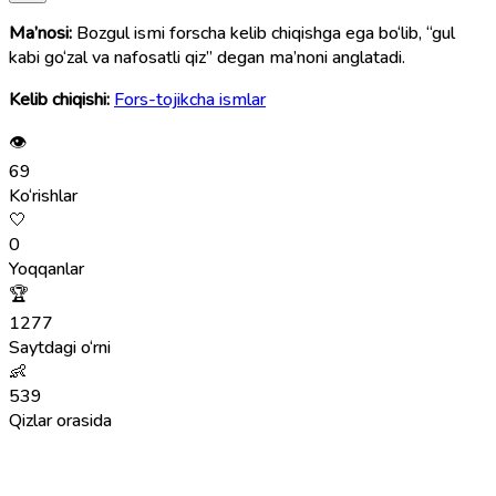
Ma’nosi:
Bozgul ismi forscha kelib chiqishga ega bo‘lib, “gul
kabi go‘zal va nafosatli qiz” degan ma’noni anglatadi.
Kelib chiqishi:
Fors-tojikcha ismlar
👁
69
Ko‘rishlar
🤍
0
Yoqqanlar
🏆
1277
Saytdagi o‘rni
👶
539
Qizlar orasida