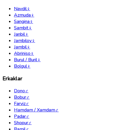
Navdil
♀
Azmuda
♀
Sangina
♀
Sambit
♀
Janbil
♀
Jambiloy
♀
Jambil
♀
Abriniso
♀
Burul / Buril
♀
Bolgul
♀
Erkaklar
Dono
♂
Bobur
♂
Farviz
♂
Hamdam / Xamdam
♂
Padar
♂
Shopur
♂
Ramil
♂