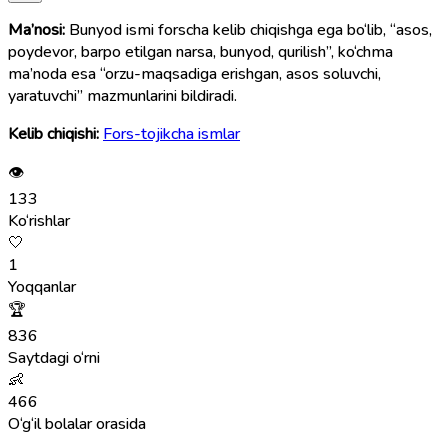
Ma’nosi:
Bunyod ismi forscha kelib chiqishga ega bo‘lib, “asos,
poydevor, barpo etilgan narsa, bunyod, qurilish”, ko‘chma
ma’noda esa “orzu-maqsadiga erishgan, asos soluvchi,
yaratuvchi” mazmunlarini bildiradi.
Kelib chiqishi:
Fors-tojikcha ismlar
👁
133
Ko‘rishlar
🤍
1
Yoqqanlar
🏆
836
Saytdagi o‘rni
👶
466
O‘g‘il bolalar orasida