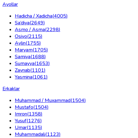
Ayollar
Hadicha / Xadicha
(
4005
)
Sa’diya
(
2649
)
Asmo / Asma
(
2298
)
Osiyo
(
2115
)
Aylin
(
1755
)
Maryam
(
1705
)
Samiya
(
1688
)
Sumayya
(
1653
)
Zaynab
(
1101
)
Yasmina
(
1061
)
Erkaklar
Muhammad / Muxammad
(
1504
)
Mustafo
(
1504
)
Imron
(
1358
)
Yusuf
(
1276
)
Umar
(
1135
)
Muhammadali
(
1123
)