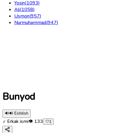
Yosin
(
1093
)
Ali
(
1058
)
Usmon
(
957
)
Nurmuhammad
(
947
)
Bunyod
🔊
🔊 Eshitish
♂ Erkak ismi
👁
133
🤍
1