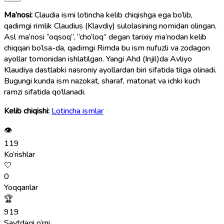
Ma’nosi:
Claudia ismi lotincha kelib chiqishga ega bo‘lib,
qadimgi rimlik Claudius (Klavdiy) sulolasining nomidan olingan.
Asl ma’nosi “oqsoq”, “cho‘loq” degan tarixiy ma’nodan kelib
chiqqan bo‘lsa-da, qadimgi Rimda bu ism nufuzli va zodagon
ayollar tomonidan ishlatilgan. Yangi Ahd (Injil)da Avliyo
Klaudiya dastlabki nasroniy ayollardan biri sifatida tilga olinadi.
Bugungi kunda ism nazokat, sharaf, matonat va ichki kuch
ramzi sifatida qo‘llanadi.
Kelib chiqishi:
Lotincha ismlar
👁
119
Ko‘rishlar
🤍
0
Yoqqanlar
🏆
919
Saytdagi o‘rni