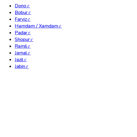
Dono
♂
Bobur
♂
Farviz
♂
Hamdam / Xamdam
♂
Padar
♂
Shopur
♂
Ramil
♂
Jamal
♂
Jazil
♂
Jabin
♂