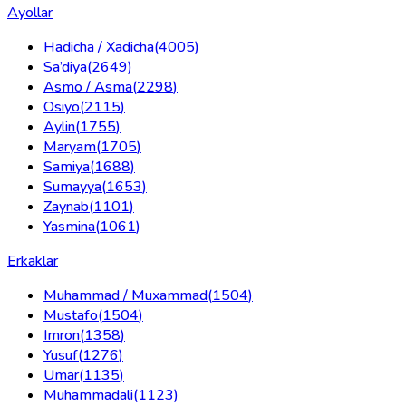
Ayollar
Hadicha / Xadicha
(
4005
)
Sa’diya
(
2649
)
Asmo / Asma
(
2298
)
Osiyo
(
2115
)
Aylin
(
1755
)
Maryam
(
1705
)
Samiya
(
1688
)
Sumayya
(
1653
)
Zaynab
(
1101
)
Yasmina
(
1061
)
Erkaklar
Muhammad / Muxammad
(
1504
)
Mustafo
(
1504
)
Imron
(
1358
)
Yusuf
(
1276
)
Umar
(
1135
)
Muhammadali
(
1123
)