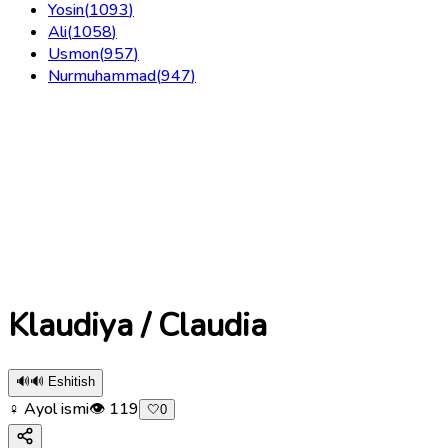
Yosin
(
1093
)
Ali
(
1058
)
Usmon
(
957
)
Nurmuhammad
(
947
)
Klaudiya / Claudia
🔊
🔊 Eshitish
♀ Ayol ismi
👁
119
🤍
0