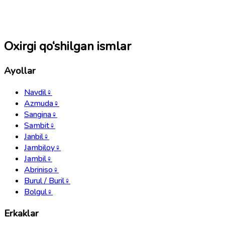
Oxirgi qo‘shilgan ismlar
Ayollar
Navdil
♀
Azmuda
♀
Sangina
♀
Sambit
♀
Janbil
♀
Jambiloy
♀
Jambil
♀
Abriniso
♀
Burul / Buril
♀
Bolgul
♀
Erkaklar