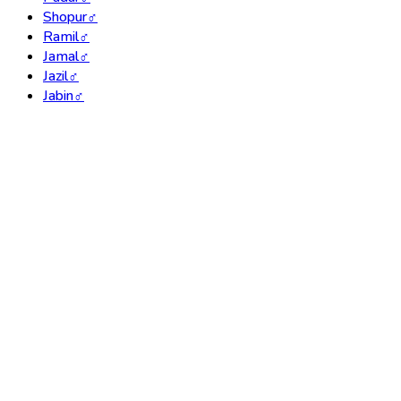
Shopur
♂
Ramil
♂
Jamal
♂
Jazil
♂
Jabin
♂