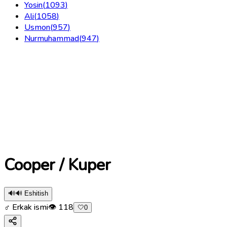
Yosin
(
1093
)
Ali
(
1058
)
Usmon
(
957
)
Nurmuhammad
(
947
)
Cooper / Kuper
🔊
🔊 Eshitish
♂ Erkak ismi
👁
118
🤍
0