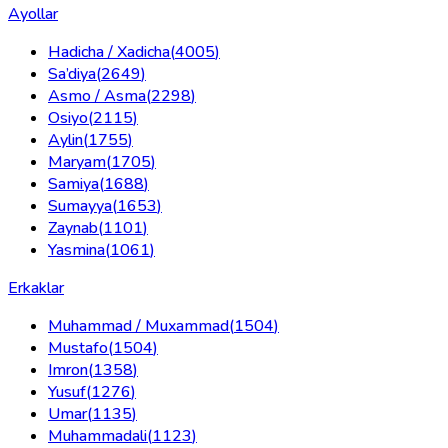
Ayollar
Hadicha / Xadicha
(
4005
)
Sa’diya
(
2649
)
Asmo / Asma
(
2298
)
Osiyo
(
2115
)
Aylin
(
1755
)
Maryam
(
1705
)
Samiya
(
1688
)
Sumayya
(
1653
)
Zaynab
(
1101
)
Yasmina
(
1061
)
Erkaklar
Muhammad / Muxammad
(
1504
)
Mustafo
(
1504
)
Imron
(
1358
)
Yusuf
(
1276
)
Umar
(
1135
)
Muhammadali
(
1123
)