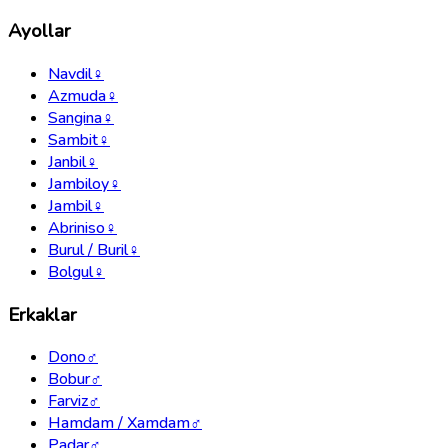
Ayollar
Navdil
♀
Azmuda
♀
Sangina
♀
Sambit
♀
Janbil
♀
Jambiloy
♀
Jambil
♀
Abriniso
♀
Burul / Buril
♀
Bolgul
♀
Erkaklar
Dono
♂
Bobur
♂
Farviz
♂
Hamdam / Xamdam
♂
Padar
♂