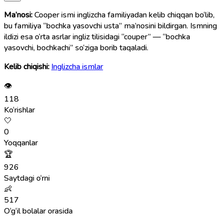
Ma’nosi:
Cooper ismi inglizcha familiyadan kelib chiqqan bo‘lib,
bu familiya “bochka yasovchi usta” ma’nosini bildirgan. Ismning
ildizi esa o‘rta asrlar ingliz tilisidagi “couper” — “bochka
yasovchi, bochkachi” so‘ziga borib taqaladi.
Kelib chiqishi:
Inglizcha ismlar
👁
118
Ko‘rishlar
🤍
0
Yoqqanlar
🏆
926
Saytdagi o‘rni
👶
517
O‘g‘il bolalar orasida