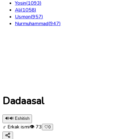
Yosin
(
1093
)
Ali
(
1058
)
Usmon
(
957
)
Nurmuhammad
(
947
)
Dadaasal
🔊
🔊 Eshitish
♂ Erkak ismi
👁
73
🤍
0