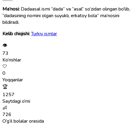
Ma’nosi:
Dadaasal ismi “dada” va “asal” so‘zidan olingan bo‘lib,
“dadasining nomini olgan suyukli, erkatoy bola” ma’nosini
bildiradi.
Kelib chiqishi:
Turkiy ismlar
👁
73
Ko‘rishlar
🤍
0
Yoqqanlar
🏆
1257
Saytdagi o‘rni
👶
726
O‘g‘il bolalar orasida