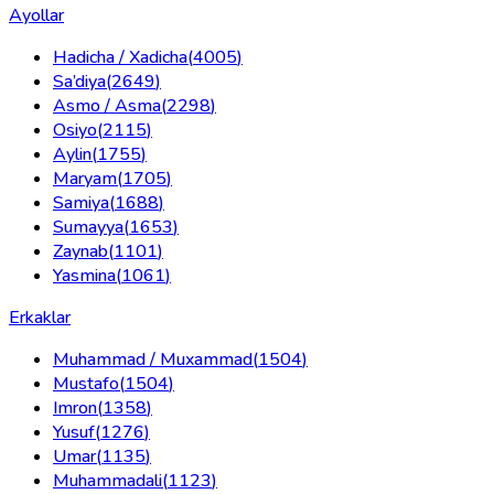
Ayollar
Hadicha / Xadicha
(
4005
)
Sa’diya
(
2649
)
Asmo / Asma
(
2298
)
Osiyo
(
2115
)
Aylin
(
1755
)
Maryam
(
1705
)
Samiya
(
1688
)
Sumayya
(
1653
)
Zaynab
(
1101
)
Yasmina
(
1061
)
Erkaklar
Muhammad / Muxammad
(
1504
)
Mustafo
(
1504
)
Imron
(
1358
)
Yusuf
(
1276
)
Umar
(
1135
)
Muhammadali
(
1123
)