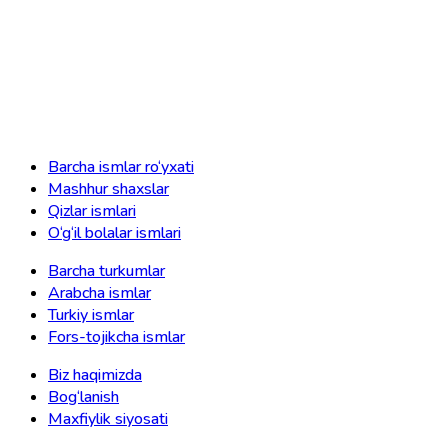
Barcha ismlar ro‘yxati
Mashhur shaxslar
Qizlar ismlari
O‘g‘il bolalar ismlari
Barcha turkumlar
Arabcha ismlar
Turkiy ismlar
Fors-tojikcha ismlar
Biz haqimizda
Bog‘lanish
Maxfiylik siyosati