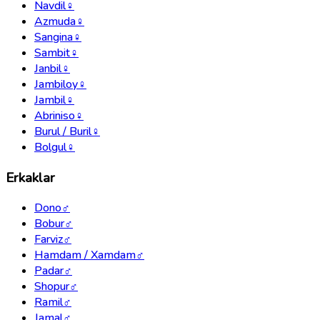
Navdil
♀
Azmuda
♀
Sangina
♀
Sambit
♀
Janbil
♀
Jambiloy
♀
Jambil
♀
Abriniso
♀
Burul / Buril
♀
Bolgul
♀
Erkaklar
Dono
♂
Bobur
♂
Farviz
♂
Hamdam / Xamdam
♂
Padar
♂
Shopur
♂
Ramil
♂
Jamal
♂