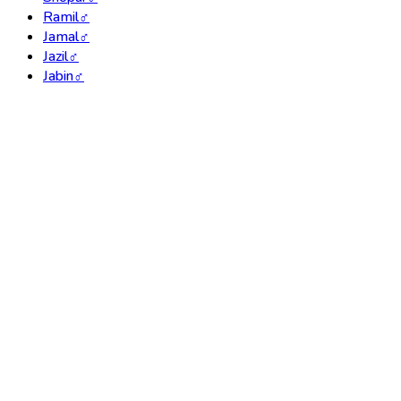
Ramil
♂
Jamal
♂
Jazil
♂
Jabin
♂