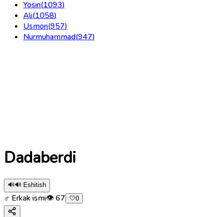
Yosin
(
1093
)
Ali
(
1058
)
Usmon
(
957
)
Nurmuhammad
(
947
)
Dadaberdi
🔊
🔊 Eshitish
♂ Erkak ismi
👁
67
🤍
0