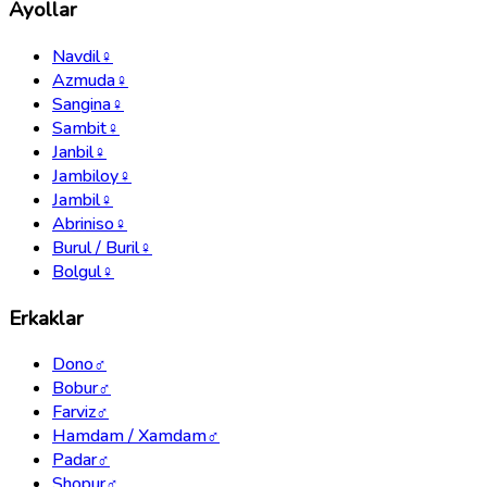
Ayollar
Navdil
♀
Azmuda
♀
Sangina
♀
Sambit
♀
Janbil
♀
Jambiloy
♀
Jambil
♀
Abriniso
♀
Burul / Buril
♀
Bolgul
♀
Erkaklar
Dono
♂
Bobur
♂
Farviz
♂
Hamdam / Xamdam
♂
Padar
♂
Shopur
♂