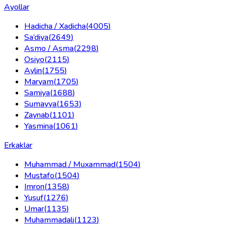
Ayollar
Hadicha / Xadicha
(
4005
)
Sa’diya
(
2649
)
Asmo / Asma
(
2298
)
Osiyo
(
2115
)
Aylin
(
1755
)
Maryam
(
1705
)
Samiya
(
1688
)
Sumayya
(
1653
)
Zaynab
(
1101
)
Yasmina
(
1061
)
Erkaklar
Muhammad / Muxammad
(
1504
)
Mustafo
(
1504
)
Imron
(
1358
)
Yusuf
(
1276
)
Umar
(
1135
)
Muhammadali
(
1123
)