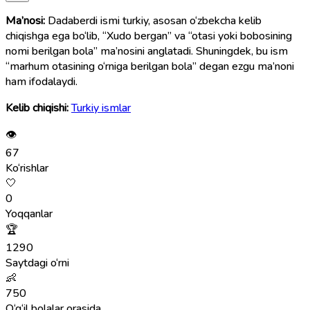
Ma’nosi:
Dadaberdi ismi turkiy, asosan o‘zbekcha kelib
chiqishga ega bo‘lib, “Xudo bergan” va “otasi yoki bobosining
nomi berilgan bola” ma’nosini anglatadi. Shuningdek, bu ism
“marhum otasining o‘rniga berilgan bola” degan ezgu ma’noni
ham ifodalaydi.
Kelib chiqishi:
Turkiy ismlar
👁
67
Ko‘rishlar
🤍
0
Yoqqanlar
🏆
1290
Saytdagi o‘rni
👶
750
O‘g‘il bolalar orasida