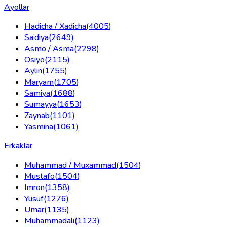
Ayollar
Hadicha / Xadicha
(
4005
)
Sa’diya
(
2649
)
Asmo / Asma
(
2298
)
Osiyo
(
2115
)
Aylin
(
1755
)
Maryam
(
1705
)
Samiya
(
1688
)
Sumayya
(
1653
)
Zaynab
(
1101
)
Yasmina
(
1061
)
Erkaklar
Muhammad / Muxammad
(
1504
)
Mustafo
(
1504
)
Imron
(
1358
)
Yusuf
(
1276
)
Umar
(
1135
)
Muhammadali
(
1123
)