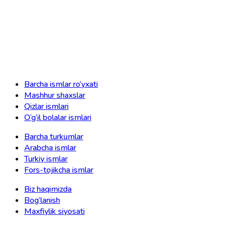
Barcha ismlar ro‘yxati
Mashhur shaxslar
Qizlar ismlari
O‘g‘il bolalar ismlari
Barcha turkumlar
Arabcha ismlar
Turkiy ismlar
Fors-tojikcha ismlar
Biz haqimizda
Bog‘lanish
Maxfiylik siyosati