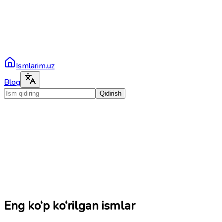
Ismlarim.uz
Blog
Qidirish
Eng ko‘p ko‘rilgan ismlar