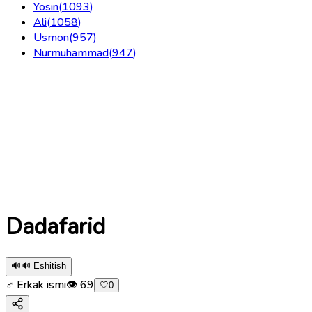
Yosin
(
1093
)
Ali
(
1058
)
Usmon
(
957
)
Nurmuhammad
(
947
)
Dadafarid
🔊
🔊 Eshitish
♂ Erkak ismi
👁
69
🤍
0