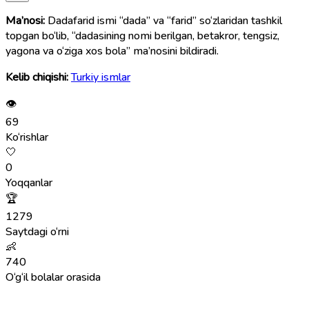
Ma’nosi:
Dadafarid ismi “dada” va “farid” so‘zlaridan tashkil
topgan bo‘lib, “dadasining nomi berilgan, betakror, tengsiz,
yagona va o‘ziga xos bola” ma’nosini bildiradi.
Kelib chiqishi:
Turkiy ismlar
👁
69
Ko‘rishlar
🤍
0
Yoqqanlar
🏆
1279
Saytdagi o‘rni
👶
740
O‘g‘il bolalar orasida