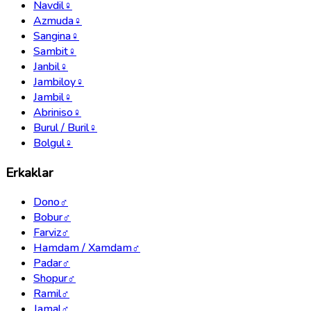
Navdil
♀
Azmuda
♀
Sangina
♀
Sambit
♀
Janbil
♀
Jambiloy
♀
Jambil
♀
Abriniso
♀
Burul / Buril
♀
Bolgul
♀
Erkaklar
Dono
♂
Bobur
♂
Farviz
♂
Hamdam / Xamdam
♂
Padar
♂
Shopur
♂
Ramil
♂
Jamal
♂