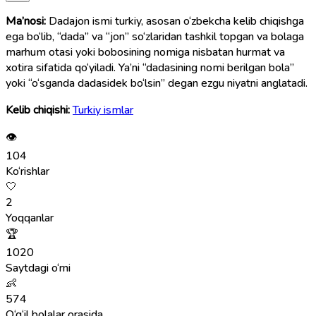
Ma’nosi:
Dadajon ismi turkiy, asosan o‘zbekcha kelib chiqishga
ega bo‘lib, “dada” va “jon” so‘zlaridan tashkil topgan va bolaga
marhum otasi yoki bobosining nomiga nisbatan hurmat va
xotira sifatida qo‘yiladi. Ya’ni “dadasining nomi berilgan bola”
yoki “o‘sganda dadasidek bo‘lsin” degan ezgu niyatni anglatadi.
Kelib chiqishi:
Turkiy ismlar
👁
104
Ko‘rishlar
🤍
2
Yoqqanlar
🏆
1020
Saytdagi o‘rni
👶
574
O‘g‘il bolalar orasida