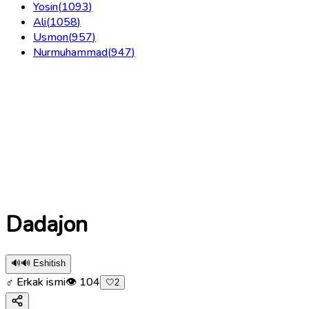
Yosin
(
1093
)
Ali
(
1058
)
Usmon
(
957
)
Nurmuhammad
(
947
)
Dadajon
🔊
🔊 Eshitish
♂ Erkak ismi
👁
104
🤍
2