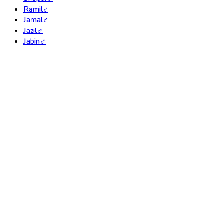
Ramil
♂
Jamal
♂
Jazil
♂
Jabin
♂