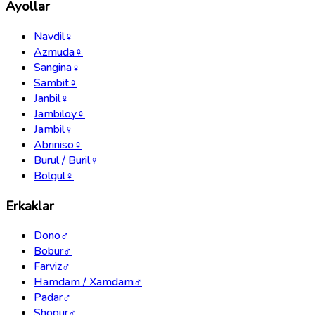
Ayollar
Navdil
♀
Azmuda
♀
Sangina
♀
Sambit
♀
Janbil
♀
Jambiloy
♀
Jambil
♀
Abriniso
♀
Burul / Buril
♀
Bolgul
♀
Erkaklar
Dono
♂
Bobur
♂
Farviz
♂
Hamdam / Xamdam
♂
Padar
♂
Shopur
♂