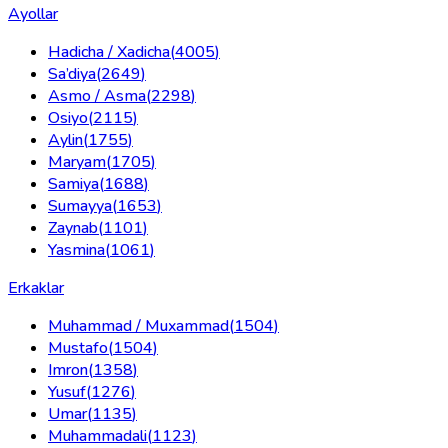
Ayollar
Hadicha / Xadicha
(
4005
)
Sa’diya
(
2649
)
Asmo / Asma
(
2298
)
Osiyo
(
2115
)
Aylin
(
1755
)
Maryam
(
1705
)
Samiya
(
1688
)
Sumayya
(
1653
)
Zaynab
(
1101
)
Yasmina
(
1061
)
Erkaklar
Muhammad / Muxammad
(
1504
)
Mustafo
(
1504
)
Imron
(
1358
)
Yusuf
(
1276
)
Umar
(
1135
)
Muhammadali
(
1123
)