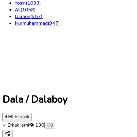
Yosin
(
1093
)
Ali
(
1058
)
Usmon
(
957
)
Nurmuhammad
(
947
)
Dala / Dalaboy
🔊
🔊 Eshitish
♂ Erkak ismi
👁
130
🤍
0