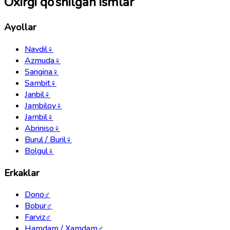
Oxirgi qo‘shilgan ismlar
Ayollar
Navdil
♀
Azmuda
♀
Sangina
♀
Sambit
♀
Janbil
♀
Jambiloy
♀
Jambil
♀
Abriniso
♀
Burul / Buril
♀
Bolgul
♀
Erkaklar
Dono
♂
Bobur
♂
Farviz
♂
Hamdam / Xamdam
♂