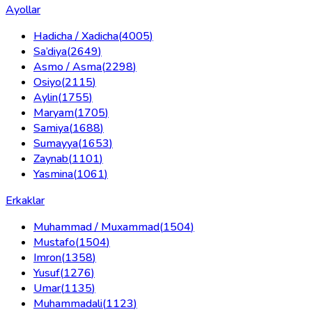
Ayollar
Hadicha / Xadicha
(
4005
)
Sa’diya
(
2649
)
Asmo / Asma
(
2298
)
Osiyo
(
2115
)
Aylin
(
1755
)
Maryam
(
1705
)
Samiya
(
1688
)
Sumayya
(
1653
)
Zaynab
(
1101
)
Yasmina
(
1061
)
Erkaklar
Muhammad / Muxammad
(
1504
)
Mustafo
(
1504
)
Imron
(
1358
)
Yusuf
(
1276
)
Umar
(
1135
)
Muhammadali
(
1123
)