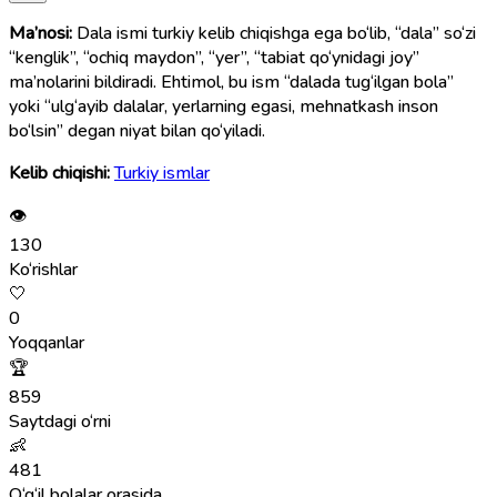
Ma’nosi:
Dala ismi turkiy kelib chiqishga ega bo‘lib, “dala” so‘zi
“kenglik”, “ochiq maydon”, “yer”, “tabiat qo‘ynidagi joy”
ma’nolarini bildiradi. Ehtimol, bu ism “dalada tug‘ilgan bola”
yoki “ulg‘ayib dalalar, yerlarning egasi, mehnatkash inson
bo‘lsin” degan niyat bilan qo‘yiladi.
Kelib chiqishi:
Turkiy ismlar
👁
130
Ko‘rishlar
🤍
0
Yoqqanlar
🏆
859
Saytdagi o‘rni
👶
481
O‘g‘il bolalar orasida