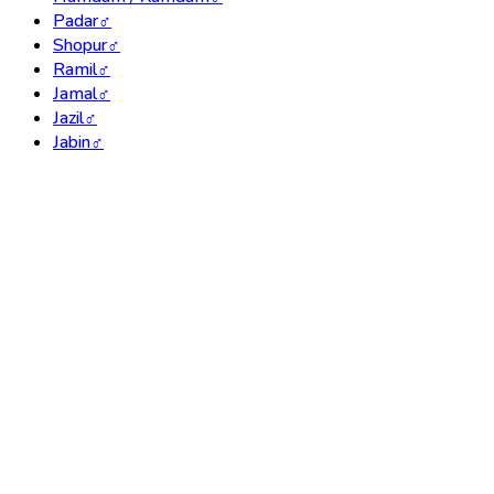
Padar
♂
Shopur
♂
Ramil
♂
Jamal
♂
Jazil
♂
Jabin
♂