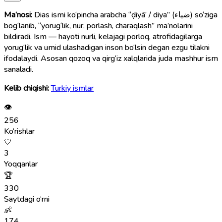
Ma’nosi:
Dias ismi ko‘pincha arabcha “ḍiyā’ / diya” (ضياء) so‘ziga
bog‘lanib, “yorug‘lik, nur, porlash, charaqlash” ma’nolarini
bildiradi. Ism — hayoti nurli, kelajagi porloq, atrofidagilarga
yorug‘lik va umid ulashadigan inson bo‘lsin degan ezgu tilakni
ifodalaydi. Asosan qozoq va qirg‘iz xalqlarida juda mashhur ism
sanaladi.
Kelib chiqishi:
Turkiy ismlar
👁
256
Ko‘rishlar
🤍
3
Yoqqanlar
🏆
330
Saytdagi o‘rni
👶
174