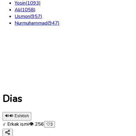
Yosin
(
1093
)
Ali
(
1058
)
Usmon
(
957
)
Nurmuhammad
(
947
)
Dias
🔊
🔊 Eshitish
♂ Erkak ismi
👁
256
🤍
3