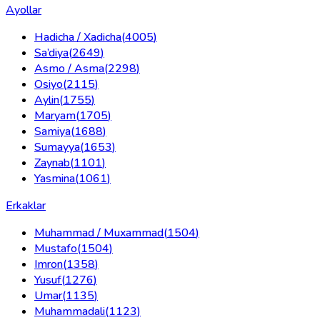
Ayollar
Hadicha / Xadicha
(
4005
)
Sa’diya
(
2649
)
Asmo / Asma
(
2298
)
Osiyo
(
2115
)
Aylin
(
1755
)
Maryam
(
1705
)
Samiya
(
1688
)
Sumayya
(
1653
)
Zaynab
(
1101
)
Yasmina
(
1061
)
Erkaklar
Muhammad / Muxammad
(
1504
)
Mustafo
(
1504
)
Imron
(
1358
)
Yusuf
(
1276
)
Umar
(
1135
)
Muhammadali
(
1123
)