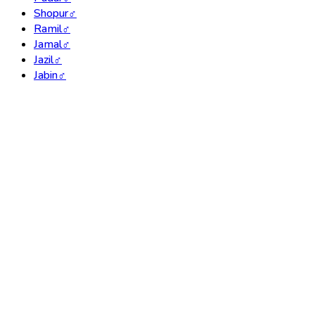
Shopur
♂
Ramil
♂
Jamal
♂
Jazil
♂
Jabin
♂