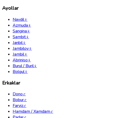
Ayollar
Navdil
♀
Azmuda
♀
Sangina
♀
Sambit
♀
Janbil
♀
Jambiloy
♀
Jambil
♀
Abriniso
♀
Burul / Buril
♀
Bolgul
♀
Erkaklar
Dono
♂
Bobur
♂
Farviz
♂
Hamdam / Xamdam
♂
Padar
♂