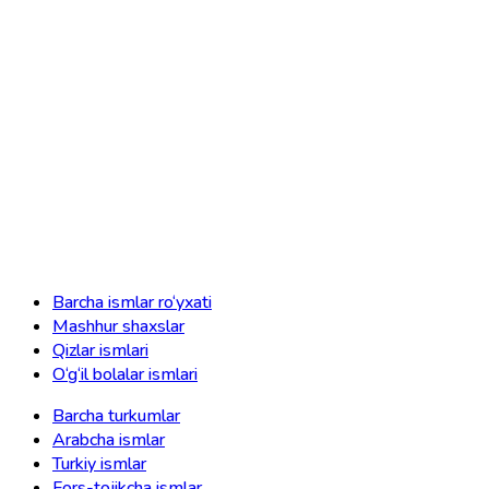
Barcha ismlar ro‘yxati
Mashhur shaxslar
Qizlar ismlari
O‘g‘il bolalar ismlari
Barcha turkumlar
Arabcha ismlar
Turkiy ismlar
Fors-tojikcha ismlar