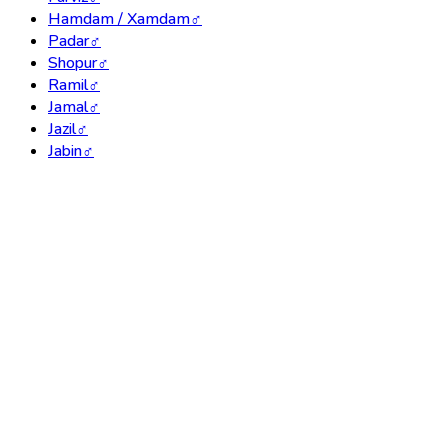
Hamdam / Xamdam
♂
Padar
♂
Shopur
♂
Ramil
♂
Jamal
♂
Jazil
♂
Jabin
♂