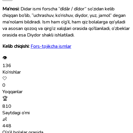
Ma’nosi:
Didar ismi forscha “dīdār / dīdor” so‘zidan kelib
chiqqan bo‘lib, “uchrashuv, ko‘rishuv, diydor, yuz, jamol” degan
ma’nolarni bildiradi. Ism ham o‘g‘il, ham qiz bolalarga qo‘yiladi
va asosan qozoq va qirg‘iz xalqlari orasida qo‘llaniladi, o‘zbeklar
orasida esa Diydor shakli ishlatiladi.
Kelib chiqishi:
Fors-tojikcha ismlar
👁
136
Ko‘rishlar
🤍
0
Yoqqanlar
🏆
810
Saytdagi o‘rni
👶
448
O‘g‘il bolalar orasida