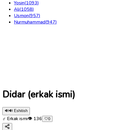
Yosin
(
1093
)
Ali
(
1058
)
Usmon
(
957
)
Nurmuhammad
(
947
)
Didar (erkak ismi)
🔊
🔊 Eshitish
♂ Erkak ismi
👁
136
🤍
0