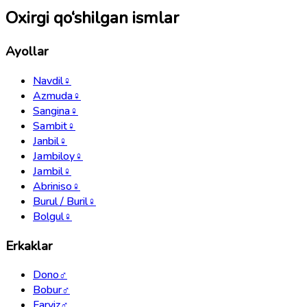
Oxirgi qo‘shilgan ismlar
Ayollar
Navdil
♀
Azmuda
♀
Sangina
♀
Sambit
♀
Janbil
♀
Jambiloy
♀
Jambil
♀
Abriniso
♀
Burul / Buril
♀
Bolgul
♀
Erkaklar
Dono
♂
Bobur
♂
Farviz
♂