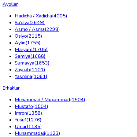
Ayollar
Hadicha / Xadicha
(
4005
)
Sa’diya
(
2649
)
Asmo / Asma
(
2298
)
Osiyo
(
2115
)
Aylin
(
1755
)
Maryam
(
1705
)
Samiya
(
1688
)
Sumayya
(
1653
)
Zaynab
(
1101
)
Yasmina
(
1061
)
Erkaklar
Muhammad / Muxammad
(
1504
)
Mustafo
(
1504
)
Imron
(
1358
)
Yusuf
(
1276
)
Umar
(
1135
)
Muhammadali
(
1123
)