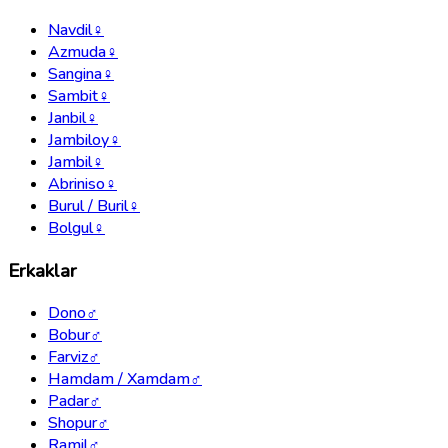
Navdil
♀
Azmuda
♀
Sangina
♀
Sambit
♀
Janbil
♀
Jambiloy
♀
Jambil
♀
Abriniso
♀
Burul / Buril
♀
Bolgul
♀
Erkaklar
Dono
♂
Bobur
♂
Farviz
♂
Hamdam / Xamdam
♂
Padar
♂
Shopur
♂
Ramil
♂