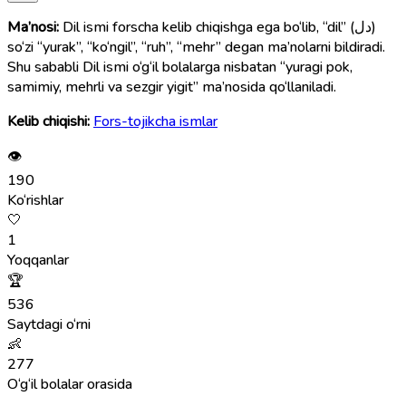
Ma’nosi:
Dil ismi forscha kelib chiqishga ega bo‘lib, “dil” (دل)
so‘zi “yurak”, “ko‘ngil”, “ruh”, “mehr” degan ma’nolarni bildiradi.
Shu sababli Dil ismi o‘g‘il bolalarga nisbatan “yuragi pok,
samimiy, mehrli va sezgir yigit” ma’nosida qo‘llaniladi.
Kelib chiqishi:
Fors-tojikcha ismlar
👁
190
Ko‘rishlar
🤍
1
Yoqqanlar
🏆
536
Saytdagi o‘rni
👶
277
O‘g‘il bolalar orasida