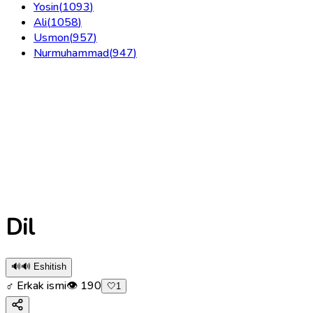
Yosin
(
1093
)
Ali
(
1058
)
Usmon
(
957
)
Nurmuhammad
(
947
)
Dil
🔊
🔊 Eshitish
♂ Erkak ismi
👁
190
🤍
1