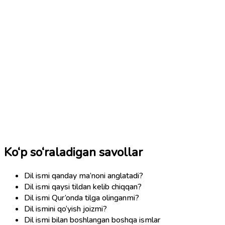
Ko‘p so‘raladigan savollar
Dil ismi qanday ma’noni anglatadi?
Dil ismi qaysi tildan kelib chiqqan?
Dil ismi Qur’onda tilga olinganmi?
Dil ismini qo‘yish joizmi?
Dil ismi bilan boshlangan boshqa ismlar