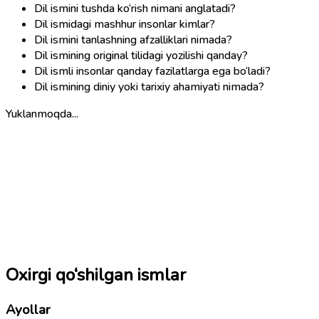
Dil ismini tushda ko‘rish nimani anglatadi?
Dil ismidagi mashhur insonlar kimlar?
Dil ismini tanlashning afzalliklari nimada?
Dil ismining original tilidagi yozilishi qanday?
Dil ismli insonlar qanday fazilatlarga ega bo‘ladi?
Dil ismining diniy yoki tarixiy ahamiyati nimada?
Yuklanmoqda...
Oxirgi qo‘shilgan ismlar
Ayollar