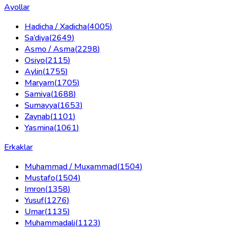
Ayollar
Hadicha / Xadicha
(
4005
)
Sa’diya
(
2649
)
Asmo / Asma
(
2298
)
Osiyo
(
2115
)
Aylin
(
1755
)
Maryam
(
1705
)
Samiya
(
1688
)
Sumayya
(
1653
)
Zaynab
(
1101
)
Yasmina
(
1061
)
Erkaklar
Muhammad / Muxammad
(
1504
)
Mustafo
(
1504
)
Imron
(
1358
)
Yusuf
(
1276
)
Umar
(
1135
)
Muhammadali
(
1123
)