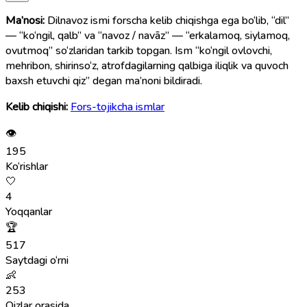
Ma’nosi:
Dilnavoz ismi forscha kelib chiqishga ega bo‘lib, “dil”
— “ko‘ngil, qalb” va “navoz / navāz” — “erkalamoq, siylamoq,
ovutmoq” so‘zlaridan tarkib topgan. Ism “ko‘ngil ovlovchi,
mehribon, shirinso‘z, atrofdagilarning qalbiga iliqlik va quvoch
baxsh etuvchi qiz” degan ma’noni bildiradi.
Kelib chiqishi:
Fors-tojikcha ismlar
👁
195
Ko‘rishlar
🤍
4
Yoqqanlar
🏆
517
Saytdagi o‘rni
👶
253
Qizlar orasida