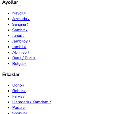
Ayollar
Navdil
♀
Azmuda
♀
Sangina
♀
Sambit
♀
Janbil
♀
Jambiloy
♀
Jambil
♀
Abriniso
♀
Burul / Buril
♀
Bolgul
♀
Erkaklar
Dono
♂
Bobur
♂
Farviz
♂
Hamdam / Xamdam
♂
Padar
♂
Shopur
♂