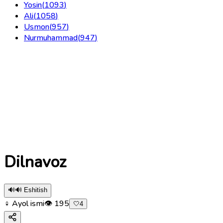
Yosin
(
1093
)
Ali
(
1058
)
Usmon
(
957
)
Nurmuhammad
(
947
)
Dilnavoz
🔊
🔊 Eshitish
♀ Ayol ismi
👁
195
🤍
4