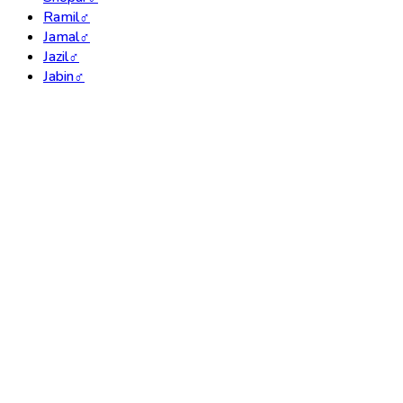
Ramil
♂
Jamal
♂
Jazil
♂
Jabin
♂