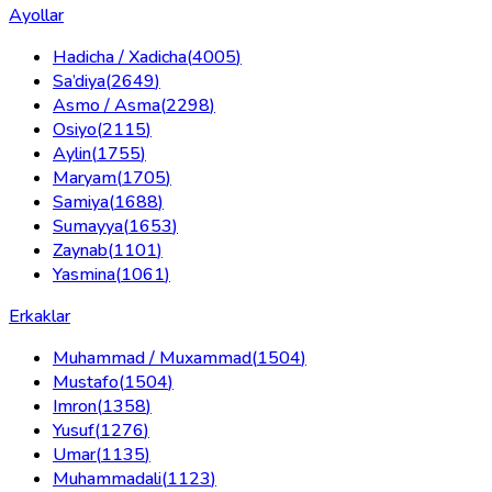
Ayollar
Hadicha / Xadicha
(
4005
)
Sa’diya
(
2649
)
Asmo / Asma
(
2298
)
Osiyo
(
2115
)
Aylin
(
1755
)
Maryam
(
1705
)
Samiya
(
1688
)
Sumayya
(
1653
)
Zaynab
(
1101
)
Yasmina
(
1061
)
Erkaklar
Muhammad / Muxammad
(
1504
)
Mustafo
(
1504
)
Imron
(
1358
)
Yusuf
(
1276
)
Umar
(
1135
)
Muhammadali
(
1123
)