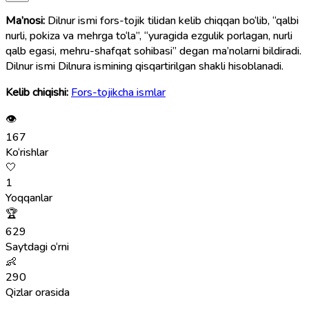
Ma’nosi:
Dilnur ismi fors-tojik tilidan kelib chiqqan bo‘lib, “qalbi
nurli, pokiza va mehrga to‘la”, “yuragida ezgulik porlagan, nurli
qalb egasi, mehru-shafqat sohibasi” degan ma’nolarni bildiradi.
Dilnur ismi Dilnura ismining qisqartirilgan shakli hisoblanadi.
Kelib chiqishi:
Fors-tojikcha ismlar
👁
167
Ko‘rishlar
🤍
1
Yoqqanlar
🏆
629
Saytdagi o‘rni
👶
290
Qizlar orasida