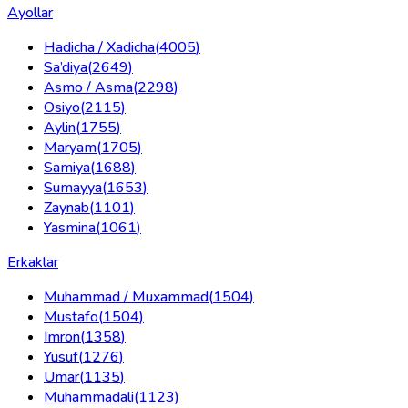
Ayollar
Hadicha / Xadicha
(
4005
)
Sa’diya
(
2649
)
Asmo / Asma
(
2298
)
Osiyo
(
2115
)
Aylin
(
1755
)
Maryam
(
1705
)
Samiya
(
1688
)
Sumayya
(
1653
)
Zaynab
(
1101
)
Yasmina
(
1061
)
Erkaklar
Muhammad / Muxammad
(
1504
)
Mustafo
(
1504
)
Imron
(
1358
)
Yusuf
(
1276
)
Umar
(
1135
)
Muhammadali
(
1123
)