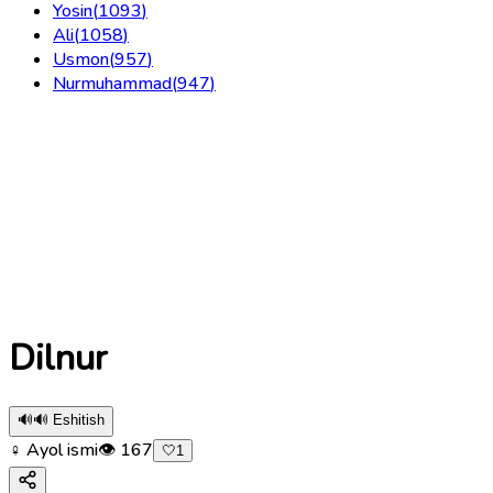
Yosin
(
1093
)
Ali
(
1058
)
Usmon
(
957
)
Nurmuhammad
(
947
)
Dilnur
🔊
🔊 Eshitish
♀ Ayol ismi
👁
167
🤍
1