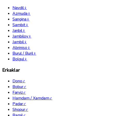
Navdil
♀
Azmuda
♀
Sangina
♀
Sambit
♀
Janbil
♀
Jambiloy
♀
Jambil
♀
Abriniso
♀
Burul / Buril
♀
Bolgul
♀
Erkaklar
Dono
♂
Bobur
♂
Farviz
♂
Hamdam / Xamdam
♂
Padar
♂
Shopur
♂
Ramil
♂