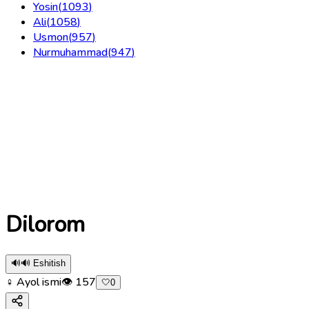
Yosin
(
1093
)
Ali
(
1058
)
Usmon
(
957
)
Nurmuhammad
(
947
)
Dilorom
🔊
🔊 Eshitish
♀ Ayol ismi
👁
157
🤍
0