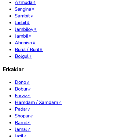
Azmuda
♀
Sangina
♀
Sambit
♀
Janbil
♀
Jambiloy
♀
Jambil
♀
Abriniso
♀
Burul / Buril
♀
Bolgul
♀
Erkaklar
Dono
♂
Bobur
♂
Farviz
♂
Hamdam / Xamdam
♂
Padar
♂
Shopur
♂
Ramil
♂
Jamal
♂
Jazil
♂