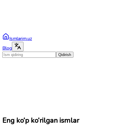
Ismlarim.uz
Blog
Qidirish
Eng ko‘p ko‘rilgan ismlar