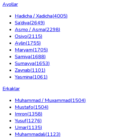
Ayollar
Hadicha / Xadicha
(
4005
)
Sa’diya
(
2649
)
Asmo / Asma
(
2298
)
Osiyo
(
2115
)
Aylin
(
1755
)
Maryam
(
1705
)
Samiya
(
1688
)
Sumayya
(
1653
)
Zaynab
(
1101
)
Yasmina
(
1061
)
Erkaklar
Muhammad / Muxammad
(
1504
)
Mustafo
(
1504
)
Imron
(
1358
)
Yusuf
(
1276
)
Umar
(
1135
)
Muhammadali
(
1123
)