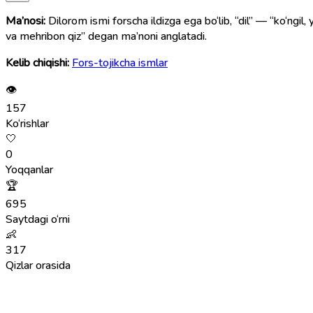
Ma’nosi:
Dilorom ismi forscha ildizga ega bo‘lib, “dil” — “ko‘ngil,
va mehribon qiz” degan ma’noni anglatadi.
Kelib chiqishi:
Fors-tojikcha ismlar
👁
157
Ko‘rishlar
🤍
0
Yoqqanlar
🏆
695
Saytdagi o‘rni
👶
317
Qizlar orasida