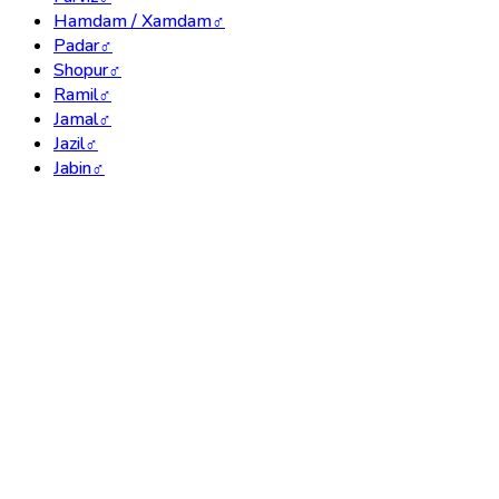
Hamdam / Xamdam
♂
Padar
♂
Shopur
♂
Ramil
♂
Jamal
♂
Jazil
♂
Jabin
♂