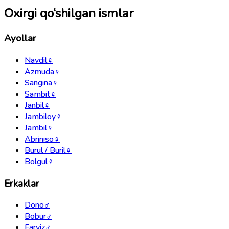
Oxirgi qo‘shilgan ismlar
Ayollar
Navdil
♀
Azmuda
♀
Sangina
♀
Sambit
♀
Janbil
♀
Jambiloy
♀
Jambil
♀
Abriniso
♀
Burul / Buril
♀
Bolgul
♀
Erkaklar
Dono
♂
Bobur
♂
Farviz
♂