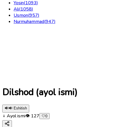
Yosin
(
1093
)
Ali
(
1058
)
Usmon
(
957
)
Nurmuhammad
(
947
)
Dilshod (ayol ismi)
🔊
🔊 Eshitish
♀ Ayol ismi
👁
127
🤍
0