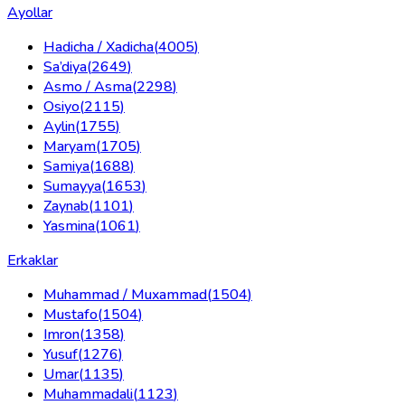
Ayollar
Hadicha / Xadicha
(
4005
)
Sa’diya
(
2649
)
Asmo / Asma
(
2298
)
Osiyo
(
2115
)
Aylin
(
1755
)
Maryam
(
1705
)
Samiya
(
1688
)
Sumayya
(
1653
)
Zaynab
(
1101
)
Yasmina
(
1061
)
Erkaklar
Muhammad / Muxammad
(
1504
)
Mustafo
(
1504
)
Imron
(
1358
)
Yusuf
(
1276
)
Umar
(
1135
)
Muhammadali
(
1123
)