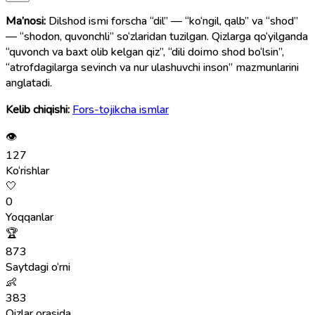
Ma’nosi:
Dilshod ismi forscha “dil” — “ko‘ngil, qalb” va “shod”
— “shodon, quvonchli” so‘zlaridan tuzilgan. Qizlarga qo‘yilganda
“quvonch va baxt olib kelgan qiz”, “dili doimo shod bo‘lsin”,
“atrofdagilarga sevinch va nur ulashuvchi inson” mazmunlarini
anglatadi.
Kelib chiqishi:
Fors-tojikcha ismlar
👁
127
Ko‘rishlar
🤍
0
Yoqqanlar
🏆
873
Saytdagi o‘rni
👶
383
Qizlar orasida