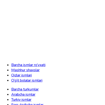
Barcha ismlar ro‘yxati
Mashhur shaxslar
Qizlar ismlari
O‘g‘il bolalar ismlari
Barcha turkumlar
Arabcha ismlar
Turkiy ismlar
Fors-tojikcha ismlar