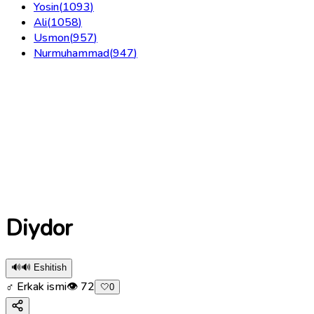
Yosin
(
1093
)
Ali
(
1058
)
Usmon
(
957
)
Nurmuhammad
(
947
)
Diydor
🔊
🔊 Eshitish
♂ Erkak ismi
👁
72
🤍
0