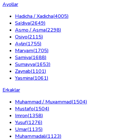
Ayollar
Hadicha / Xadicha
(
4005
)
Sa’diya
(
2649
)
Asmo / Asma
(
2298
)
Osiyo
(
2115
)
Aylin
(
1755
)
Maryam
(
1705
)
Samiya
(
1688
)
Sumayya
(
1653
)
Zaynab
(
1101
)
Yasmina
(
1061
)
Erkaklar
Muhammad / Muxammad
(
1504
)
Mustafo
(
1504
)
Imron
(
1358
)
Yusuf
(
1276
)
Umar
(
1135
)
Muhammadali
(
1123
)