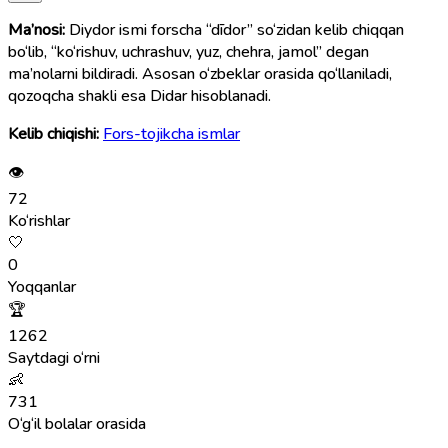
Ma’nosi:
Diydor ismi forscha “dīdor” so‘zidan kelib chiqqan
bo‘lib, “ko‘rishuv, uchrashuv, yuz, chehra, jamol” degan
ma’nolarni bildiradi. Asosan o‘zbeklar orasida qo‘llaniladi,
qozoqcha shakli esa Didar hisoblanadi.
Kelib chiqishi:
Fors-tojikcha ismlar
👁
72
Ko‘rishlar
🤍
0
Yoqqanlar
🏆
1262
Saytdagi o‘rni
👶
731
O‘g‘il bolalar orasida