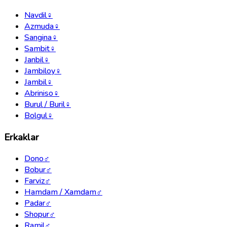
Navdil
♀
Azmuda
♀
Sangina
♀
Sambit
♀
Janbil
♀
Jambiloy
♀
Jambil
♀
Abriniso
♀
Burul / Buril
♀
Bolgul
♀
Erkaklar
Dono
♂
Bobur
♂
Farviz
♂
Hamdam / Xamdam
♂
Padar
♂
Shopur
♂
Ramil
♂