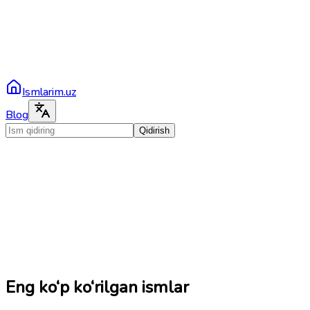
Ismlarim.uz
Blog
Qidirish
Eng ko‘p ko‘rilgan ismlar