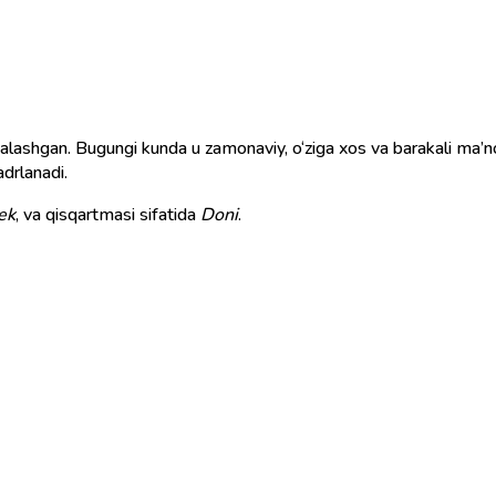
shgan. Bugungi kunda u zamonaviy, o‘ziga xos va barakali ma’nog
adrlanadi.
ek
, va qisqartmasi sifatida
Doni
.