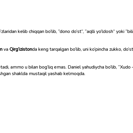
on
va
Qirg‘iziston
da keng tarqalgan bo‘lib, uni ko‘pincha zukko, do‘st
ashgan shaklda mustaqil yashab kelmoqda.