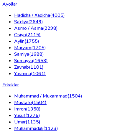
Ayollar
Hadicha / Xadicha
(
4005
)
Sa’diya
(
2649
)
Asmo / Asma
(
2298
)
Osiyo
(
2115
)
Aylin
(
1755
)
Maryam
(
1705
)
Samiya
(
1688
)
Sumayya
(
1653
)
Zaynab
(
1101
)
Yasmina
(
1061
)
Erkaklar
Muhammad / Muxammad
(
1504
)
Mustafo
(
1504
)
Imron
(
1358
)
Yusuf
(
1276
)
Umar
(
1135
)
Muhammadali
(
1123
)