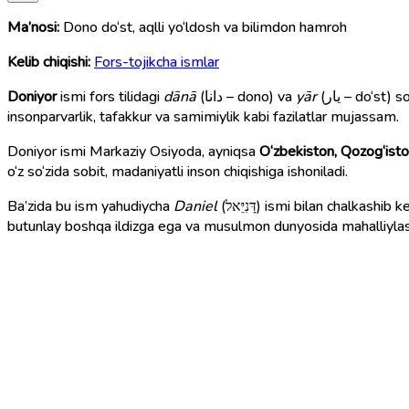
Ma’nosi:
Dono do‘st, aqlli yo‘ldosh va bilimdon hamroh
Kelib chiqishi:
Fors-tojikcha ismlar
Doniyor
ismi fors tilidagi
dānā
(دانا – dono) va
yār
(یار – do‘st) so‘zlaridan kelib chiqqan bo‘lib, “dono do‘st”, “aqlli yo‘ldosh” yoki “bilimdon hamroh” degan ma’nolarni anglatadi. Bu ism zamirida
insonparvarlik, tafakkur va samimiylik kabi fazilatlar mujassam.
Doniyor ismi Markaziy Osiyoda, ayniqsa
O‘zbekiston, Qozog‘ist
o‘z so‘zida sobit, madaniyatli inson chiqishiga ishoniladi.
Ba’zida bu ism yahudiycha
Daniel
(דָּנִיֵּאל) ismi bilan chalkashib ketadi, ammo u bilan bog‘liq emas. Daniel yahudiycha bo‘lib, “Xudo — mening hakamim” degan ma’noni bildiradi. Doniyor esa
butunlay boshqa ildizga ega va musulmon dunyosida mahalliyl