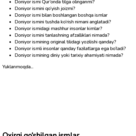
Doniyor ismi Qur’onda tilga olinganmi?
Doniyor ismini qo‘yish joizmi?
Doniyor ismi bilan boshlangan boshqa ismlar
Doniyor ismini tushda ko‘rish nimani anglatadi?
Doniyor ismidagi mashhur insonlar kimlar?
Doniyor ismini tanlashning afzalliklari nimada?
Doniyor ismining original tilidagi yozilishi qanday?
Doniyor ismli insonlar qanday fazilatlarga ega bo‘ladi?
Doniyor ismining diniy yoki tarixiy ahamiyati nimada?
Yuklanmoqda...
Oxirgi qo‘shilgan ismlar