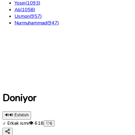
Yosin
(
1093
)
Ali
(
1058
)
Usmon
(
957
)
Nurmuhammad
(
947
)
Doniyor
🔊
🔊 Eshitish
♂ Erkak ismi
👁
618
🤍
6