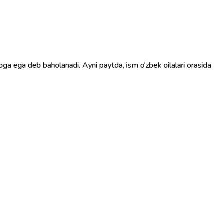
a ega deb baholanadi. Ayni paytda, ism o‘zbek oilalari orasida