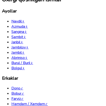
Ayollar
Navdil
♀
Azmuda
♀
Sangina
♀
Sambit
♀
Janbil
♀
Jambiloy
♀
Jambil
♀
Abriniso
♀
Burul / Buril
♀
Bolgul
♀
Erkaklar
Dono
♂
Bobur
♂
Farviz
♂
Hamdam / Xamdam
♂