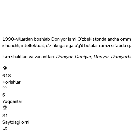
1990-yillardan boshlab Doniyor ismi O‘zbekistonda ancha ommala
ishonchli, intellektual, o‘z fikriga ega o‘g‘il bolalar ramzi sifatida q
Ism shakllari va variantlari:
Doniyor
,
Daniyar
,
Donyor
,
Daniyarb
👁
618
Ko‘rishlar
🤍
6
Yoqqanlar
🏆
81
Saytdagi o‘rni
👶