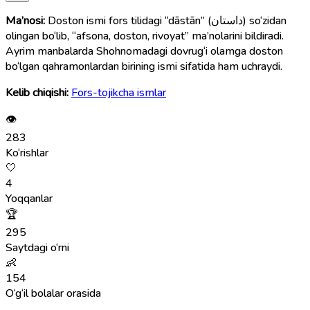
Ma’nosi:
Doston ismi fors tilidagi “dāstān” (داستان) so‘zidan
olingan bo‘lib, “afsona, doston, rivoyat” ma’nolarini bildiradi.
Ayrim manbalarda Shohnomadagi dovrug‘i olamga doston
bo‘lgan qahramonlardan birining ismi sifatida ham uchraydi.
Kelib chiqishi:
Fors-tojikcha ismlar
👁
283
Ko‘rishlar
🤍
4
Yoqqanlar
🏆
295
Saytdagi o‘rni
👶
154
O‘g‘il bolalar orasida