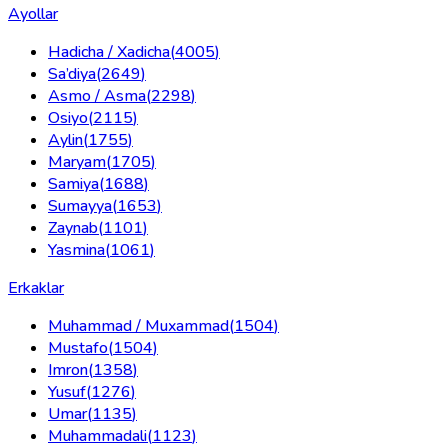
Ayollar
Hadicha / Xadicha
(
4005
)
Sa’diya
(
2649
)
Asmo / Asma
(
2298
)
Osiyo
(
2115
)
Aylin
(
1755
)
Maryam
(
1705
)
Samiya
(
1688
)
Sumayya
(
1653
)
Zaynab
(
1101
)
Yasmina
(
1061
)
Erkaklar
Muhammad / Muxammad
(
1504
)
Mustafo
(
1504
)
Imron
(
1358
)
Yusuf
(
1276
)
Umar
(
1135
)
Muhammadali
(
1123
)