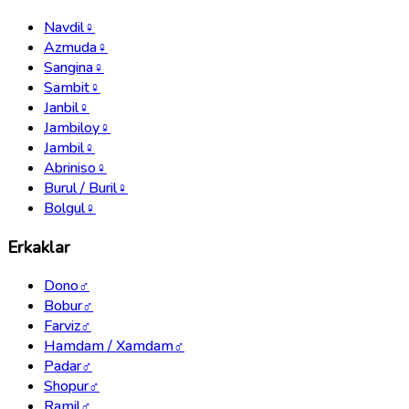
Navdil
♀
Azmuda
♀
Sangina
♀
Sambit
♀
Janbil
♀
Jambiloy
♀
Jambil
♀
Abriniso
♀
Burul / Buril
♀
Bolgul
♀
Erkaklar
Dono
♂
Bobur
♂
Farviz
♂
Hamdam / Xamdam
♂
Padar
♂
Shopur
♂
Ramil
♂