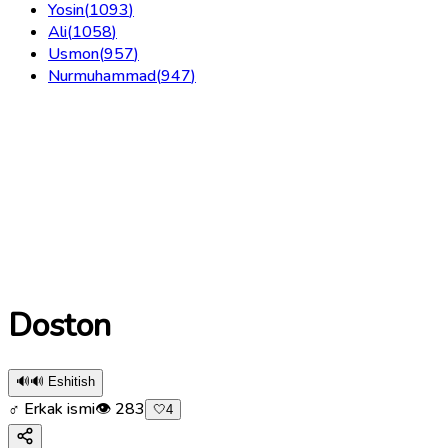
Yosin
(
1093
)
Ali
(
1058
)
Usmon
(
957
)
Nurmuhammad
(
947
)
Doston
🔊
🔊 Eshitish
♂ Erkak ismi
👁
283
🤍
4