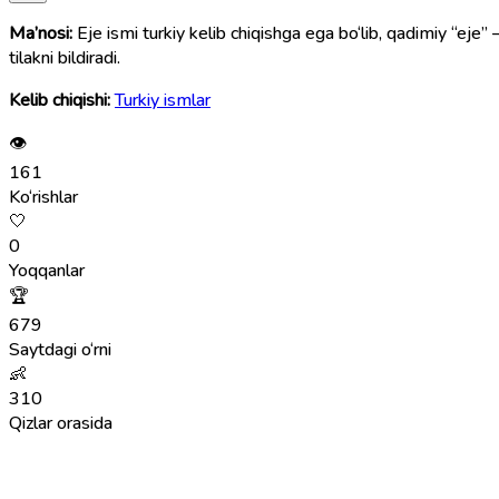
Ma’nosi:
Eje ismi turkiy kelib chiqishga ega bo‘lib, qadimiy “eje” 
tilakni bildiradi.
Kelib chiqishi:
Turkiy ismlar
👁
161
Ko‘rishlar
🤍
0
Yoqqanlar
🏆
679
Saytdagi o‘rni
👶
310
Qizlar orasida