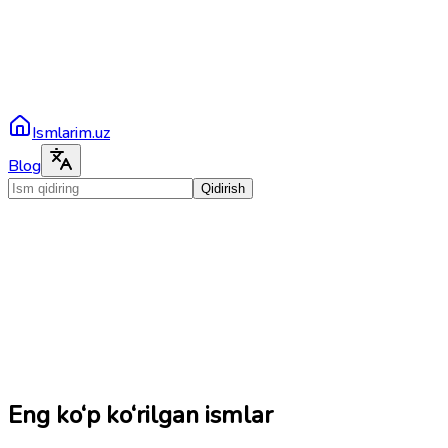
Ismlarim.uz
Blog
Qidirish
Eng ko‘p ko‘rilgan ismlar