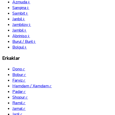
Azmuda
♀
Sangina
♀
Sambit
♀
Janbil
♀
Jambiloy
♀
Jambil
♀
Abriniso
♀
Burul / Buril
♀
Bolgul
♀
Erkaklar
Dono
♂
Bobur
♂
Farviz
♂
Hamdam / Xamdam
♂
Padar
♂
Shopur
♂
Ramil
♂
Jamal
♂
Jazil
♂