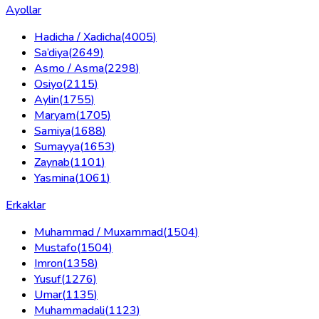
Ayollar
Hadicha / Xadicha
(
4005
)
Sa’diya
(
2649
)
Asmo / Asma
(
2298
)
Osiyo
(
2115
)
Aylin
(
1755
)
Maryam
(
1705
)
Samiya
(
1688
)
Sumayya
(
1653
)
Zaynab
(
1101
)
Yasmina
(
1061
)
Erkaklar
Muhammad / Muxammad
(
1504
)
Mustafo
(
1504
)
Imron
(
1358
)
Yusuf
(
1276
)
Umar
(
1135
)
Muhammadali
(
1123
)