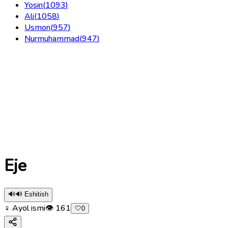
Yosin
(
1093
)
Ali
(
1058
)
Usmon
(
957
)
Nurmuhammad
(
947
)
Eje
🔊
🔊 Eshitish
♀ Ayol ismi
👁
161
🤍
0