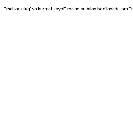
— “malika, ulug‘ va hurmatli ayol” ma’nolari bilan bog‘lanadi. Ism “m