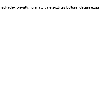
alikadek oriyatli, hurmatli va e’zozli qiz bo‘lsin” degan ezgu