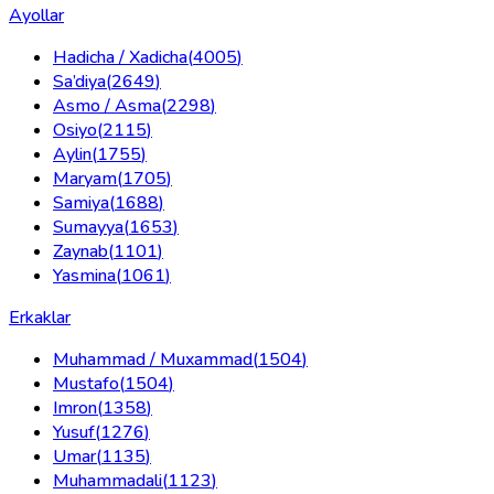
Ayollar
Hadicha / Xadicha
(
4005
)
Sa’diya
(
2649
)
Asmo / Asma
(
2298
)
Osiyo
(
2115
)
Aylin
(
1755
)
Maryam
(
1705
)
Samiya
(
1688
)
Sumayya
(
1653
)
Zaynab
(
1101
)
Yasmina
(
1061
)
Erkaklar
Muhammad / Muxammad
(
1504
)
Mustafo
(
1504
)
Imron
(
1358
)
Yusuf
(
1276
)
Umar
(
1135
)
Muhammadali
(
1123
)