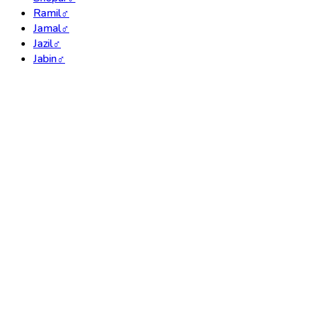
Ramil
♂
Jamal
♂
Jazil
♂
Jabin
♂