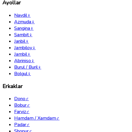
Ayollar
Navdil
♀
Azmuda
♀
Sangina
♀
Sambit
♀
Janbil
♀
Jambiloy
♀
Jambil
♀
Abriniso
♀
Burul / Buril
♀
Bolgul
♀
Erkaklar
Dono
♂
Bobur
♂
Farviz
♂
Hamdam / Xamdam
♂
Padar
♂
Shopur
♂