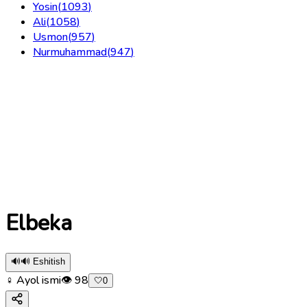
Yosin
(
1093
)
Ali
(
1058
)
Usmon
(
957
)
Nurmuhammad
(
947
)
Elbeka
🔊
🔊 Eshitish
♀ Ayol ismi
👁
98
🤍
0