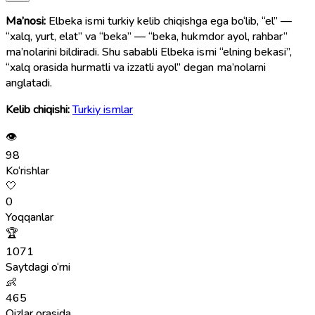
Ma’nosi:
Elbeka ismi turkiy kelib chiqishga ega bo‘lib, “el” —
“xalq, yurt, elat” va “beka” — “beka, hukmdor ayol, rahbar”
ma’nolarini bildiradi. Shu sababli Elbeka ismi “elning bekasi”,
“xalq orasida hurmatli va izzatli ayol” degan ma’nolarni
anglatadi.
Kelib chiqishi:
Turkiy ismlar
👁
98
Ko‘rishlar
🤍
0
Yoqqanlar
🏆
1071
Saytdagi o‘rni
👶
465
Qizlar orasida