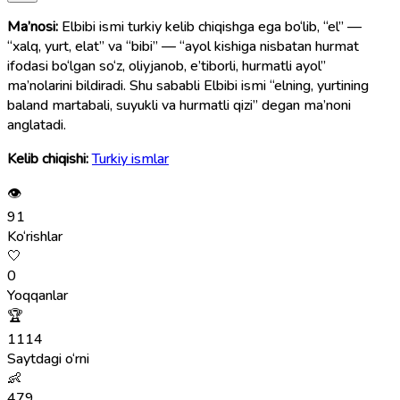
Ma’nosi:
Elbibi ismi turkiy kelib chiqishga ega bo‘lib, “el” —
“xalq, yurt, elat” va “bibi” — “ayol kishiga nisbatan hurmat
ifodasi bo‘lgan so‘z, oliyjanob, e’tiborli, hurmatli ayol”
ma’nolarini bildiradi. Shu sababli Elbibi ismi “elning, yurtining
baland martabali, suyukli va hurmatli qizi” degan ma’noni
anglatadi.
Kelib chiqishi:
Turkiy ismlar
👁
91
Ko‘rishlar
🤍
0
Yoqqanlar
🏆
1114
Saytdagi o‘rni
👶
479