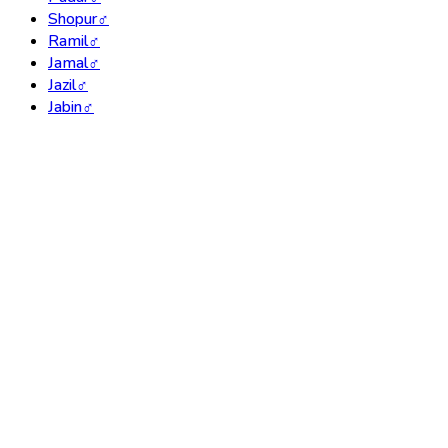
Shopur
♂
Ramil
♂
Jamal
♂
Jazil
♂
Jabin
♂