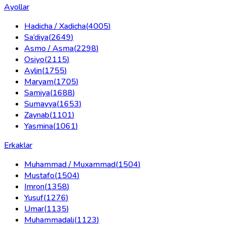
Ayollar
Hadicha / Xadicha
(
4005
)
Sa’diya
(
2649
)
Asmo / Asma
(
2298
)
Osiyo
(
2115
)
Aylin
(
1755
)
Maryam
(
1705
)
Samiya
(
1688
)
Sumayya
(
1653
)
Zaynab
(
1101
)
Yasmina
(
1061
)
Erkaklar
Muhammad / Muxammad
(
1504
)
Mustafo
(
1504
)
Imron
(
1358
)
Yusuf
(
1276
)
Umar
(
1135
)
Muhammadali
(
1123
)