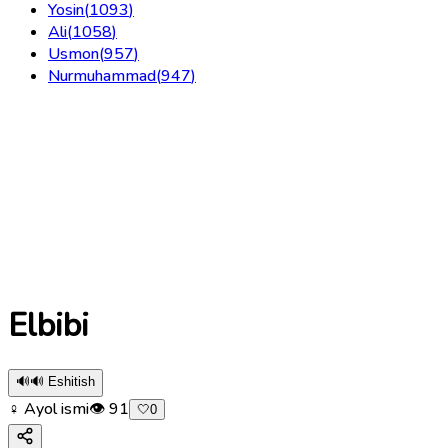
Yosin
(
1093
)
Ali
(
1058
)
Usmon
(
957
)
Nurmuhammad
(
947
)
Elbibi
🔊
🔊 Eshitish
♀ Ayol ismi
👁
91
🤍
0