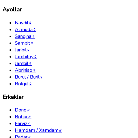
Ayollar
Navdil
♀
Azmuda
♀
Sangina
♀
Sambit
♀
Janbil
♀
Jambiloy
♀
Jambil
♀
Abriniso
♀
Burul / Buril
♀
Bolgul
♀
Erkaklar
Dono
♂
Bobur
♂
Farviz
♂
Hamdam / Xamdam
♂
Padar
♂