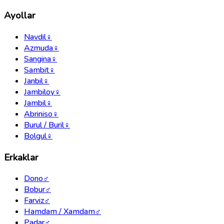
Ayollar
Navdil
♀
Azmuda
♀
Sangina
♀
Sambit
♀
Janbil
♀
Jambiloy
♀
Jambil
♀
Abriniso
♀
Burul / Buril
♀
Bolgul
♀
Erkaklar
Dono
♂
Bobur
♂
Farviz
♂
Hamdam / Xamdam
♂
Padar
♂