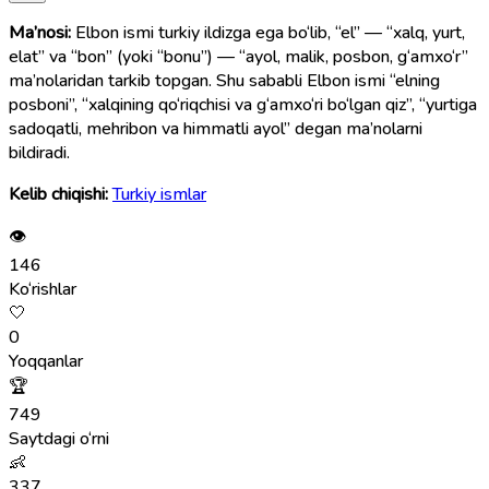
Ma’nosi:
Elbon ismi turkiy ildizga ega bo‘lib, “el” — “xalq, yurt,
elat” va “bon” (yoki “bonu”) — “ayol, malik, posbon, g‘amxo‘r”
ma’nolaridan tarkib topgan. Shu sababli Elbon ismi “elning
posboni”, “xalqining qo‘riqchisi va g‘amxo‘ri bo‘lgan qiz”, “yurtiga
sadoqatli, mehribon va himmatli ayol” degan ma’nolarni
bildiradi.
Kelib chiqishi:
Turkiy ismlar
👁
146
Ko‘rishlar
🤍
0
Yoqqanlar
🏆
749
Saytdagi o‘rni
👶
337