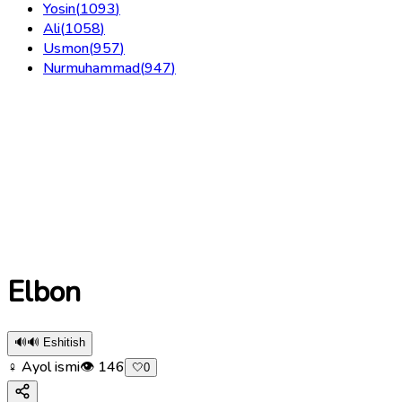
Yosin
(
1093
)
Ali
(
1058
)
Usmon
(
957
)
Nurmuhammad
(
947
)
Elbon
🔊
🔊 Eshitish
♀ Ayol ismi
👁
146
🤍
0