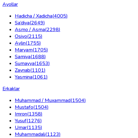
Ayollar
Hadicha / Xadicha
(
4005
)
Sa’diya
(
2649
)
Asmo / Asma
(
2298
)
Osiyo
(
2115
)
Aylin
(
1755
)
Maryam
(
1705
)
Samiya
(
1688
)
Sumayya
(
1653
)
Zaynab
(
1101
)
Yasmina
(
1061
)
Erkaklar
Muhammad / Muxammad
(
1504
)
Mustafo
(
1504
)
Imron
(
1358
)
Yusuf
(
1276
)
Umar
(
1135
)
Muhammadali
(
1123
)