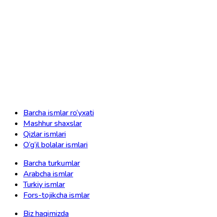
Barcha ismlar ro‘yxati
Mashhur shaxslar
Qizlar ismlari
O‘g‘il bolalar ismlari
Barcha turkumlar
Arabcha ismlar
Turkiy ismlar
Fors-tojikcha ismlar
Biz haqimizda