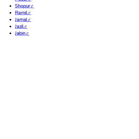
Shopur
♂
Ramil
♂
Jamal
♂
Jazil
♂
Jabin
♂