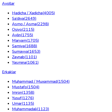
Ayollar
Hadicha / Xadicha
(
4005
)
Sa’diya
(
2649
)
Asmo / Asma
(
2298
)
Osiyo
(
2115
)
Aylin
(
1755
)
Maryam
(
1705
)
Samiya
(
1688
)
Sumayya
(
1653
)
Zaynab
(
1101
)
Yasmina
(
1061
)
Erkaklar
Muhammad / Muxammad
(
1504
)
Mustafo
(
1504
)
Imron
(
1358
)
Yusuf
(
1276
)
Umar
(
1135
)
Muhammadali
(
1123
)