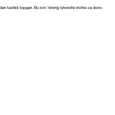
ridan tashkil topgan. Bu ism “elning ishonchli elchisi va dono