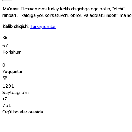
Ma’nosi:
Elchixon ismi turkiy kelib chiqishga ega bo‘lib, “elchi” —
rahbari”, “xalqiga yo‘l ko‘rsatuvchi, obro‘li va adolatli inson” ma’nos
Kelib chiqishi:
Turkiy ismlar
👁
67
Ko‘rishlar
🤍
0
Yoqqanlar
🏆
1291
Saytdagi o‘rni
👶
751
O‘g‘il bolalar orasida