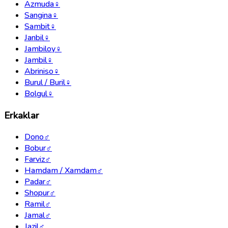
Azmuda
♀
Sangina
♀
Sambit
♀
Janbil
♀
Jambiloy
♀
Jambil
♀
Abriniso
♀
Burul / Buril
♀
Bolgul
♀
Erkaklar
Dono
♂
Bobur
♂
Farviz
♂
Hamdam / Xamdam
♂
Padar
♂
Shopur
♂
Ramil
♂
Jamal
♂
Jazil
♂