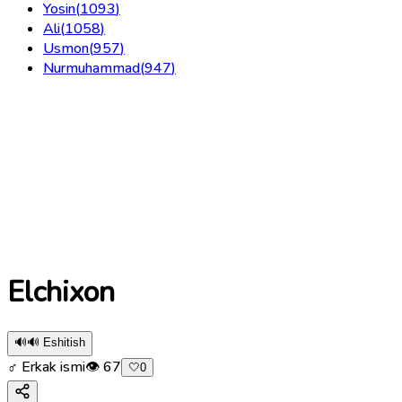
Yosin
(
1093
)
Ali
(
1058
)
Usmon
(
957
)
Nurmuhammad
(
947
)
Elchixon
🔊
🔊 Eshitish
♂ Erkak ismi
👁
67
🤍
0