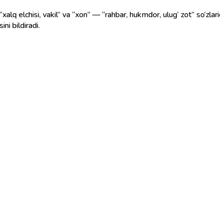
 “xalq elchisi, vakil” va “xon” — “rahbar, hukmdor, ulug‘ zot” so‘zla
ini bildiradi.