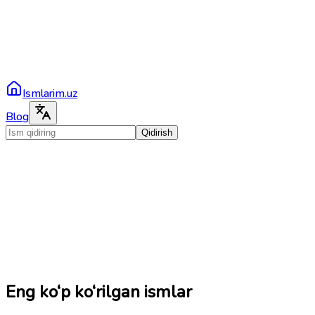
Ismlarim.uz
Blog
Qidirish
Eng ko‘p ko‘rilgan ismlar