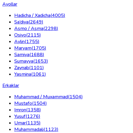
Ayollar
Hadicha / Xadicha
(
4005
)
Sa’diya
(
2649
)
Asmo / Asma
(
2298
)
Osiyo
(
2115
)
Aylin
(
1755
)
Maryam
(
1705
)
Samiya
(
1688
)
Sumayya
(
1653
)
Zaynab
(
1101
)
Yasmina
(
1061
)
Erkaklar
Muhammad / Muxammad
(
1504
)
Mustafo
(
1504
)
Imron
(
1358
)
Yusuf
(
1276
)
Umar
(
1135
)
Muhammadali
(
1123
)