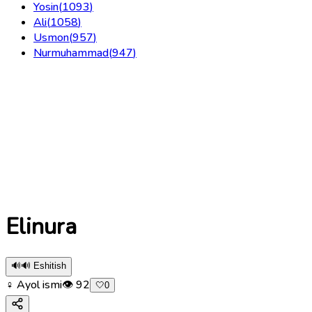
Yosin
(
1093
)
Ali
(
1058
)
Usmon
(
957
)
Nurmuhammad
(
947
)
Elinura
🔊
🔊 Eshitish
♀ Ayol ismi
👁
92
🤍
0