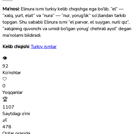
Ma’nosi:
Elinura ismi turkiy kelib chiqishga ega bo‘lib, “el” —
“xalq, yurt, elat” va “nura” — “nur, yorug‘lik” so‘zlaridan tarkib
topgan. Shu sababli Elinura ismi “el parvar, el suygan, nurli qiz”,
“xalqining quvonchi va umidi bo‘lgan yorug‘ chehrali ayol” degan
ma’nolarni bildiradi.
Kelib chiqishi:
Turkiy ismlar
👁
92
Ko‘rishlar
🤍
0
Yoqqanlar
🏆
1107
Saytdagi o‘rni
👶
478
Qizlar orasida