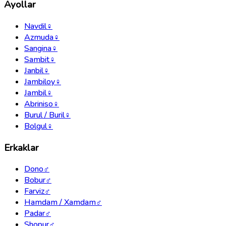
Ayollar
Navdil
♀
Azmuda
♀
Sangina
♀
Sambit
♀
Janbil
♀
Jambiloy
♀
Jambil
♀
Abriniso
♀
Burul / Buril
♀
Bolgul
♀
Erkaklar
Dono
♂
Bobur
♂
Farviz
♂
Hamdam / Xamdam
♂
Padar
♂
Shopur
♂