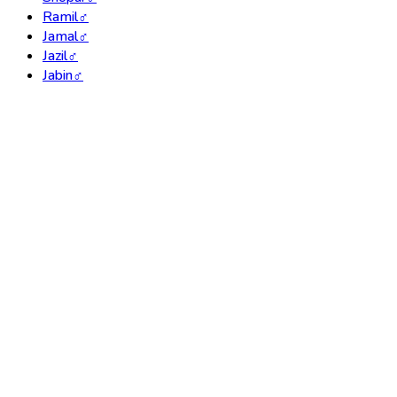
Ramil
♂
Jamal
♂
Jazil
♂
Jabin
♂